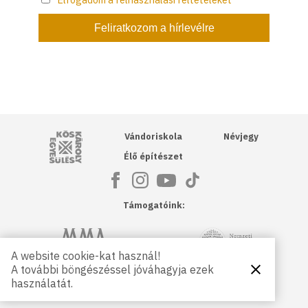
Kós Károly Egyesülés
Vándoriskola
Névjegy
Élő építészet
Támogatóink:
NKA
Magyar Művészeti Akadémia
A website cookie-kat használ!
A további böngészéssel jóváhagyja ezek
Bezárás
Magyar
Petőfi Kulturális Ügynökség
használatát.
Kultúráért
Alapítvány