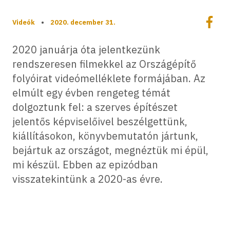
Megoszt
Videók
•
2020. december 31.
Megos
2020 januárja óta jelentkezünk
rendszeresen filmekkel az Országépítő
folyóirat videómelléklete formájában. Az
elmúlt egy évben rengeteg témát
dolgoztunk fel: a szerves építészet
jelentős képviselőivel beszélgettünk,
kiállításokon, könyvbemutatón jártunk,
bejártuk az országot, megnéztük mi épül,
mi készül. Ebben az epizódban
visszatekintünk a 2020-as évre.