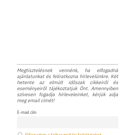
Megtisztelésnek vennénk, ha elfogadná
ajánlatunkat és feliratkozna hírlevelünkre. Két
hetente az elmúlt időszak cikkeiről és
eseményeiről tájékoztatjuk Önt. Amennyiben
szívesen fogadja hírleveleinket, kérjük adja
meg email címét!
E-mail cím
Elfogadom a felhasználási feltételeket