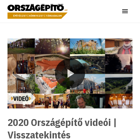
Ugrás a tartalomhoz
Országépítő
Menü
ÉPÍTÉSZET | KÖRNYEZET | TÁRSADALOM
Lejátszás
2020 Országépítő videói |
Visszatekintés