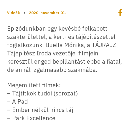
Megoszt
Videók
•
2020. november 01.
Megos
Epizódunkban egy kevésbé felkapott
szakterülettel, a kert- és tájépítészettel
foglalkozunk. Buella Mónika, a TÁJRAJZ
Tájépítész Iroda vezetője, filmjein
keresztül enged bepillantást ebbe a fiatal,
de annál izgalmasabb szakmába.
Megemlített filmek:
– Tájtitkok tudói (sorozat)
– A Pad
– Ember nélkül nincs táj
– Park Excellence