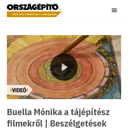
Ugrás a tartalomhoz
Országépítő
Menü
ÉPÍTÉSZET | KÖRNYEZET | TÁRSADALOM
Lejátszás
Buella Mónika a tájépítész
filmekről | Beszélgetések