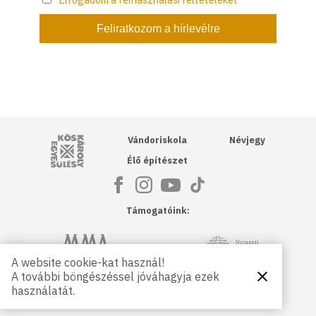
Kós Károly Egyesülés
Vándoriskola
Névjegy
Élő építészet
Támogatóink:
NKA
Magyar Művészeti Akadémia
A website cookie-kat használ!
A további böngészéssel jóváhagyja ezek
Bezárás
Magyar
Petőfi Kulturális Ügynökség
használatát.
Kultúráért
Alapítvány