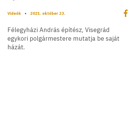
Megoszt
Videók
•
2021. október 23.
Megos
Félegyházi András építész, Visegrád
egykori polgármestere mutatja be saját
házát.