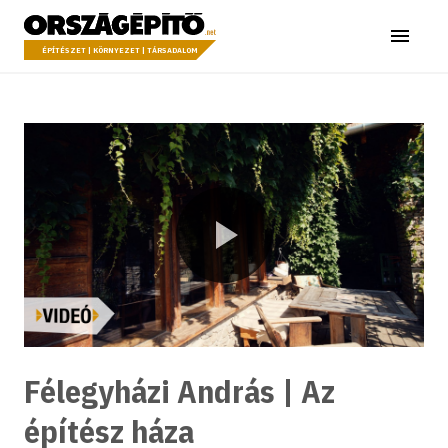
Ugrás a tartalomhoz
Országépítő
Menü
ÉPÍTÉSZET | KÖRNYEZET | TÁRSADALOM
Lejátszás
Félegyházi András | Az
építész háza