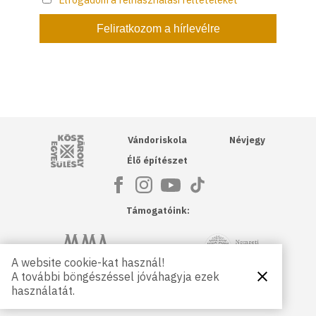
Kós Károly Egyesülés
Vándoriskola
Névjegy
Élő építészet
Támogatóink:
NKA
Magyar Művészeti Akadémia
A website cookie-kat használ!
A további böngészéssel jóváhagyja ezek
Bezárás
Magyar
Petőfi Kulturális Ügynökség
használatát.
Kultúráért
Alapítvány