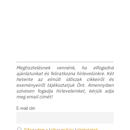
Megtisztelésnek vennénk, ha elfogadná
ajánlatunkat és feliratkozna hírlevelünkre. Két
hetente az elmúlt időszak cikkeiről és
eseményeiről tájékoztatjuk Önt. Amennyiben
szívesen fogadja hírleveleinket, kérjük adja
meg email címét!
E-mail cím
Elfogadom a felhasználási feltételeket