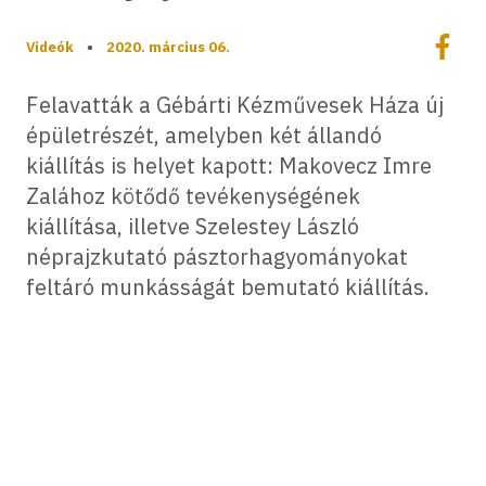
Megoszt
Videók
•
2020. március 06.
Megos
Felavatták a Gébárti Kézművesek Háza új
épületrészét, amelyben két állandó
kiállítás is helyet kapott: Makovecz Imre
Zalához kötődő tevékenységének
kiállítása, illetve Szelestey László
néprajzkutató pásztorhagyományokat
feltáró munkásságát bemutató kiállítás.