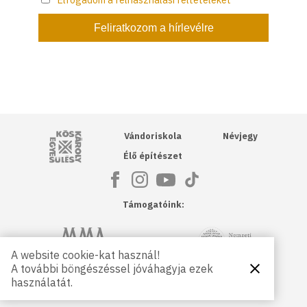
Kós Károly Egyesülés
Vándoriskola
Névjegy
Élő építészet
Támogatóink:
NKA
Magyar Művészeti Akadémia
A website cookie-kat használ!
A további böngészéssel jóváhagyja ezek
Bezárás
Magyar
Petőfi Kulturális Ügynökség
használatát.
Kultúráért
Alapítvány