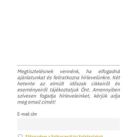
Megtisztelésnek vennénk, ha elfogadná
ajánlatunkat és feliratkozna hírlevelünkre. Két
hetente az elmúlt időszak cikkeiről és
eseményeiről tájékoztatjuk Önt. Amennyiben
szívesen fogadja hírleveleinket, kérjük adja
meg email címét!
E-mail cím
Elfogadom a felhasználási feltételeket