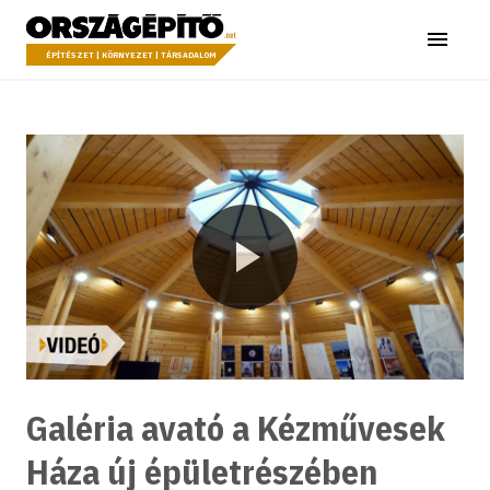
Ugrás a tartalomhoz
Országépítő
Menü
ÉPÍTÉSZET | KÖRNYEZET | TÁRSADALOM
Lejátszás
Galéria avató a Kézművesek
Háza új épületrészében