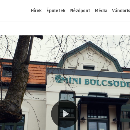
Hírek
Épületek
Nézőpont
Média
Vándori
Lejátszás