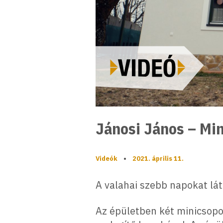
Jánosi János – Min
Videók
•
2021. április 11.
A valahai szebb napokat lát
Az épületben két minicsoport