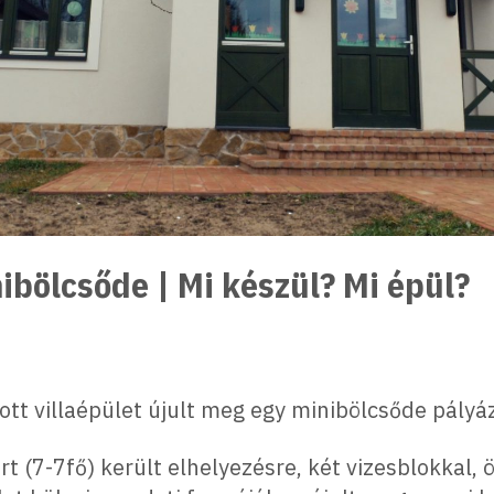
ibölcsőde | Mi készül? Mi épül?
ott villaépület újult meg egy minibölcsőde pályá
 (7-7fő) került elhelyezésre, két vizesblokkal, ö