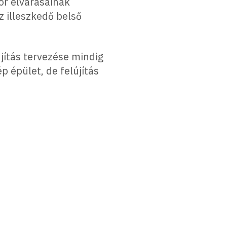
or elvárásainak
z illeszkedő belső
újítás tervezése mindig
p épület, de felújítás