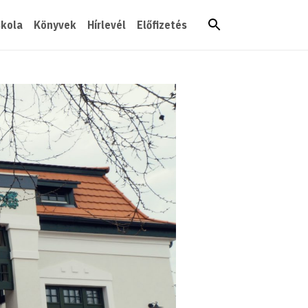
skola
Könyvek
Hírlevél
Előfizetés