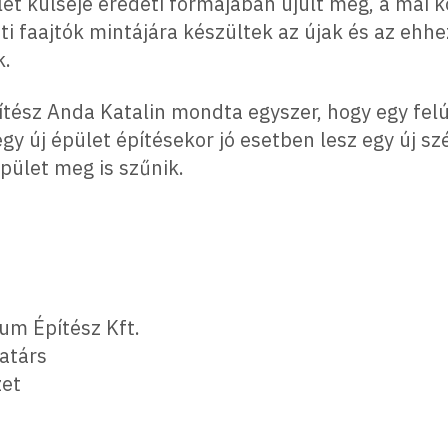
et külseje eredeti formájában újult meg, a mai k
ti faajtók mintájára készültek az újak és az ehhe
k.
építész Anda Katalin mondta egyszer, hogy egy fel
y új épület építésekor jó esetben lesz egy új szé
épület meg is szűnik.
um Építész Kft.
atárs
zet