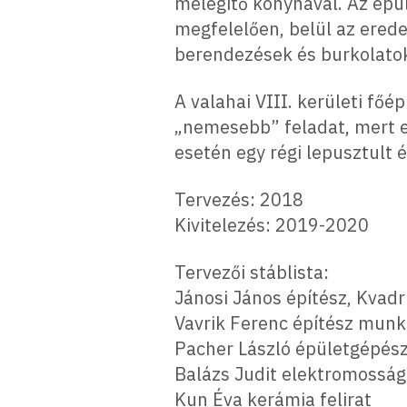
melegítő konyhával. Az épül
megfelelően, belül az erede
berendezések és burkolato
A valahai VIII. kerületi fő
„nemesebb” feladat, mert eg
esetén egy régi lepusztult 
Tervezés: 2018
Kivitelezés: 2019-2020
Tervezői stáblista:
Jánosi János építész, Kvadr
Vavrik Ferenc építész munk
Pacher László épületgépés
Balázs Judit elektromosság
Kun Éva kerámia felirat