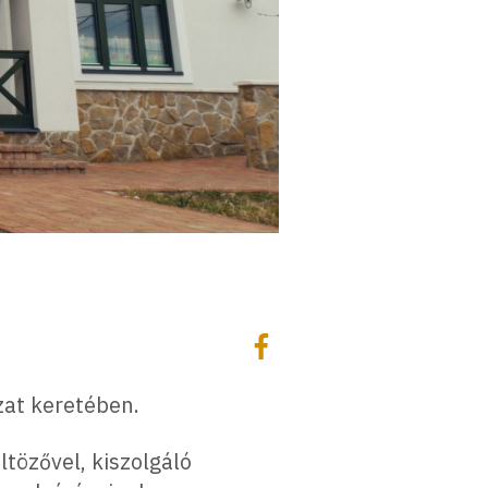
Megosztás
Megosztás Facebookon
zat keretében.
ltözővel, kiszolgáló