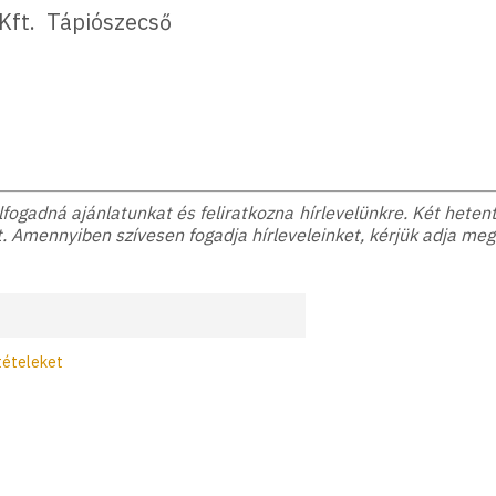
 Kft. Tápiószecső
ogadná ajánlatunkat és feliratkozna hírlevelünkre. Két hetente
. Amennyiben szívesen fogadja hírleveleinket, kérjük adja meg
tételeket