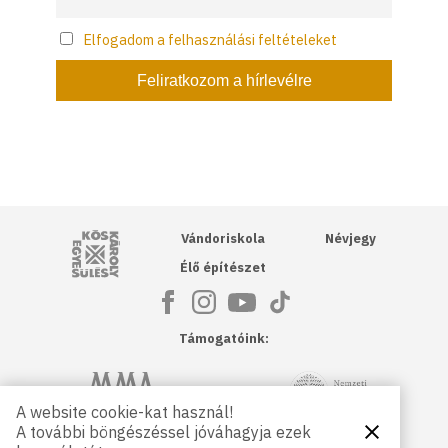
Elfogadom a felhasználási feltételeket
Kós Károly Egyesülés
Vándoriskola
Névjegy
Élő építészet
Támogatóink:
NKA
Magyar Művészeti Akadémia
A website cookie-kat használ!
A további böngészéssel jóváhagyja ezek
Bezárás
Magyar