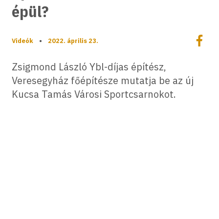
épül?
Megoszt
Videók
•
2022. április 23.
Megos
Zsigmond László Ybl-díjas építész,
Veresegyház főépítésze mutatja be az új
Kucsa Tamás Városi Sportcsarnokot.