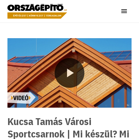
Ugrás a tartalomhoz
Országépítő
Menü
ÉPÍTÉSZET | KÖRNYEZET | TÁRSADALOM
Lejátszás
Kucsa Tamás Városi
Sportcsarnok | Mi készül? Mi