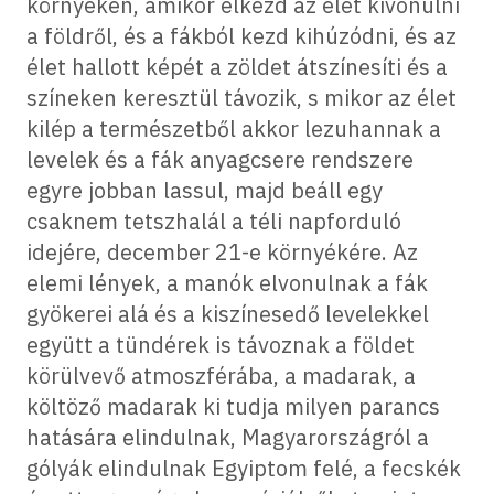
környékén, amikor elkezd az élet kivonulni
a földről, és a fákból kezd kihúzódni, és az
élet hallott képét a zöldet átszínesíti és a
színeken keresztül távozik, s mikor az élet
kilép a természetből akkor lezuhannak a
levelek és a fák anyagcsere rendszere
egyre jobban lassul, majd beáll egy
csaknem tetszhalál a téli napforduló
idejére, december 21-e környékére. Az
elemi lények, a manók elvonulnak a fák
gyökerei alá és a kiszínesedő levelekkel
együtt a tündérek is távoznak a földet
körülvevő atmoszférába, a madarak, a
költöző madarak ki tudja milyen parancs
hatására elindulnak, Magyarországról a
gólyák elindulnak Egyiptom felé, a fecskék