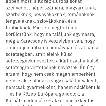
éppen most, a Közép-Európa sokat
szenvedett népei számára, magyaroknak,
szerbeknek, bosnyákoknak, románoknak,
lengyeleknek, szlovákoknak és a
többieknek, Minden megtörténik
körülöttünk, hogy ne találjunk egymásra,
még a Karácsony is veszélyben van, hogy
elmerüljön abban a homályban és abban a
sötétségben, amit eleink külső
sötétségnek neveztek, a kárhozást a külső
sötétségre vettetésnek nevezték. Én úgy
érzem, hogy nem csak magán emberként,
nem csak családapa vagy családanyaként,
nemcsak gyermekként, hanem nációként is
– és ha Közép-Európára gondolok, a
Kárpát-medencére – akkor nációkként is