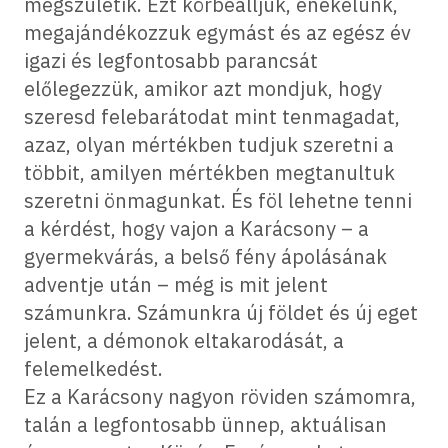
megszületik. Ezt körbeálljuk, énekelünk,
megajándékozzuk egymást és az egész év
igazi és legfontosabb parancsát
előlegezzük, amikor azt mondjuk, hogy
szeresd felebarátodat mint tenmagadat,
azaz, olyan mértékben tudjuk szeretni a
többit, amilyen mértékben megtanultuk
szeretni önmagunkat. És föl lehetne tenni
a kérdést, hogy vajon a Karácsony – a
gyermekvárás, a belső fény ápolásának
adventje után – még is mit jelent
számunkra. Számunkra új földet és új eget
jelent, a démonok eltakarodását, a
felemelkedést.
Ez a Karácsony nagyon röviden számomra,
talán a legfontosabb ünnep, aktuálisan