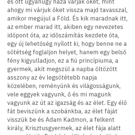
és ott ugyanúgy haza várják őket, mint
ahogy mi várjuk őket vissza majd tavasszal,
amikor megújul a Föld. És kik maradnak itt,
az ember marad itt, akiben egy nevezetes
időpont óta, az időszámítás kezdete óta,
egy új lehetőség nyílott ki, hogy benne ne a
sötétség foglaljon helyet, hanem egy belső
fény kigyulladjon, ez a fiú princípiuma, a
gyermek, akit megszül a napba öltözött
asszony az év legsötétebb napja
közelében, reményünk és világosságunk,
vele eggyek vagyunk, ő és mi magunk
vagyunk az út az igazság és az élet. Egy élő
fát beviszünk a szobánkba, az élet fáját
visszük be és Adam Kadmon, a felkent
király, Krisztusgyermek, az élet fája alatt