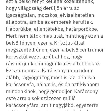
ezt a belső fényt kellene közelítenünk,
hogy világosság derüljön arra az
igazságtalan, mocskos, elviselhetetlen
állapotra, amibe az emberek kerültek.
Háborúkba, ellentétekbe, határpörökbe.
Mert nem látok más utat, minthogy ezen a
belső fényen, ezen a Krisztus által
megszentelt énen, ezen a belső centrumon
keresztűl vezet az út ahhoz, hogy
ráismerjünk ömmagunkra és a többiekre.
Ez számomra a Karácsony, nem adom
alább, ragyogni fog most is, az idén is a
karácsonyfa, nálam is, és én azt kívánom
mindenkinek, hogy gondoljon Karácsony
este arra a sok százezer, millió
karácsonyfára, amit nagyjából egyszerre