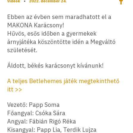
Videók
•
2022. december 24.
Megos
Ebben az évben sem maradhatott el a
MAKONA Karácsony!
Hűvös, esős időben a gyermekek
árnyjátéka köszöntötte idén a Megváltó
születését.
Áldott, békés karácsonyt kívánunk!
A teljes Betlehemes játék megtekinthető
itt >>
Vezető: Papp Soma
Főangyal: Csóka Sára
Angyal: Fábián Rigó Réka
Kisangyal: Papp Lia, Terdik Lujza