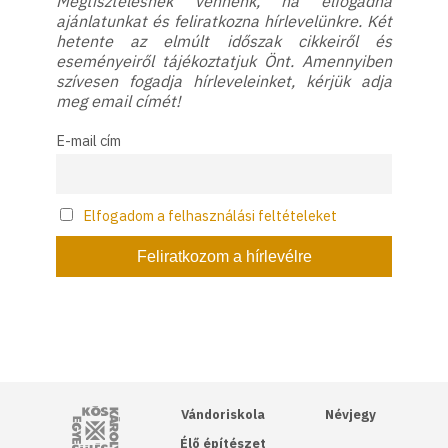
Megtisztelésnek vennénk, ha elfogadná
ajánlatunkat és feliratkozna hírlevelünkre. Két
hetente az elmúlt időszak cikkeiről és
eseményeiről tájékoztatjuk Önt. Amennyiben
szívesen fogadja hírleveleinket, kérjük adja
meg email címét!
E-mail cím
Elfogadom a felhasználási feltételeket
Kós Károly Egyesülés
Vándoriskola
Névjegy
Élő építészet