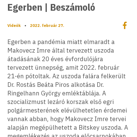
Egerben | Beszámoló
Megoszt
Videók
•
2022. február 27.
Megos
Egerben a pandémia miatt elmaradt a
Makovecz Imre által tervezett uszoda
átadásának 20 éves évfordulójára
tervezett ünnepség, amit 2022. február
21-én pótoltak. Az uszoda falára felkerült
Dr. Rostás Beáta Piros alkotása Dr.
Ringelhann György emléktáblája. A
szocializmust lezáró korszak első egri
polgármesterének elévülhetetlen érdemei
vannak abban, hogy Makovecz Imre tervei
alapján megépülhetett a Bitskey uszoda. A
megemlékezés az uszoda előcsarnokában