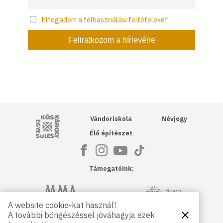
Elfogadom a felhasználási feltételeket
Kós Károly Egyesülés
Vándoriskola
Névjegy
Élő építészet
Támogatóink:
NKA
Magyar Művészeti Akadémia
A website cookie-kat használ!
A további böngészéssel jóváhagyja ezek
Bezárás
Magyar