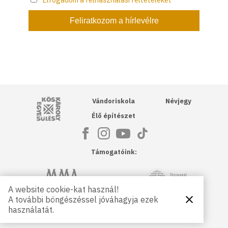
Kós Károly Egyesülés
Vándoriskola
Névjegy
Élő építészet
Támogatóink:
NKA
Magyar Művészeti Akadémia
A website cookie-kat használ!
A további böngészéssel jóváhagyja ezek
Bezárás
Magyar
Petőfi Kulturális Ügynökség
használatát.
Kultúráért
Alapítvány