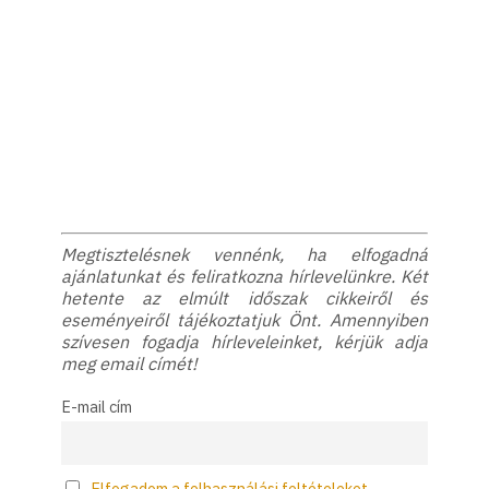
Megtisztelésnek vennénk, ha elfogadná
ajánlatunkat és feliratkozna hírlevelünkre. Két
hetente az elmúlt időszak cikkeiről és
eseményeiről tájékoztatjuk Önt. Amennyiben
szívesen fogadja hírleveleinket, kérjük adja
meg email címét!
E-mail cím
Elfogadom a felhasználási feltételeket