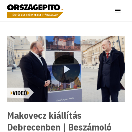
Ugrás a tartalomhoz
Országépítő
Menü
ÉPÍTÉSZET | KÖRNYEZET | TÁRSADALOM
Lejátszás
Makovecz kiállítás
Debrecenben | Beszámoló