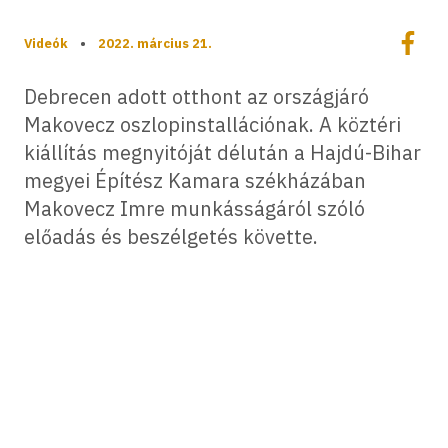
Megoszt
Videók
•
2022. március 21.
Megos
Debrecen adott otthont az országjáró
Makovecz oszlopinstallációnak. A köztéri
kiállítás megnyitóját délután a Hajdú-Bihar
megyei Építész Kamara székházában
Makovecz Imre munkásságáról szóló
előadás és beszélgetés követte.