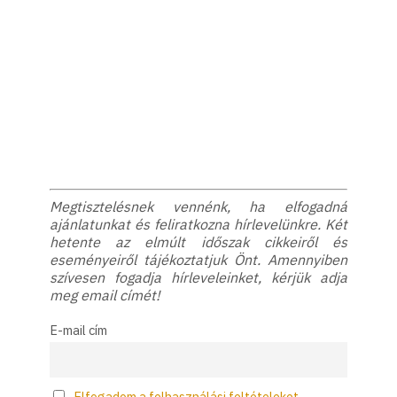
Megtisztelésnek vennénk, ha elfogadná
ajánlatunkat és feliratkozna hírlevelünkre. Két
hetente az elmúlt időszak cikkeiről és
eseményeiről tájékoztatjuk Önt. Amennyiben
szívesen fogadja hírleveleinket, kérjük adja
meg email címét!
E-mail cím
Elfogadom a felhasználási feltételeket