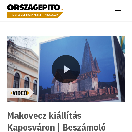
Ugrás a tartalomhoz
Országépítő
Menü
ÉPÍTÉSZET | KÖRNYEZET | TÁRSADALOM
Lejátszás
Makovecz kiállítás
Kaposváron | Beszámoló