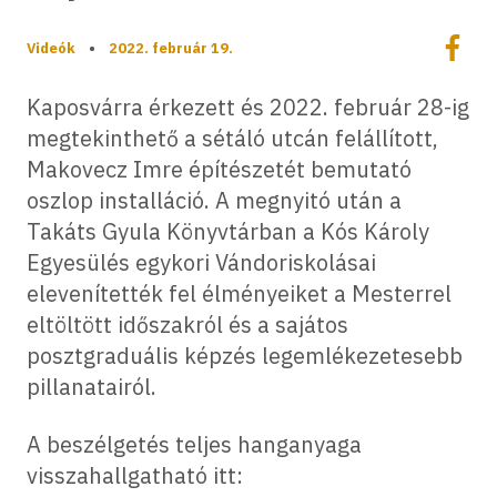
Megoszt
Videók
•
2022. február 19.
Megos
Kaposvárra érkezett és 2022. február 28-ig
megtekinthető a sétáló utcán felállított,
Makovecz Imre építészetét bemutató
oszlop installáció. A megnyitó után a
Takáts Gyula Könyvtárban a Kós Károly
Egyesülés egykori Vándoriskolásai
elevenítették fel élményeiket a Mesterrel
eltöltött időszakról és a sajátos
posztgraduális képzés legemlékezetesebb
pillanatairól.
A beszélgetés teljes hanganyaga
visszahallgatható itt: