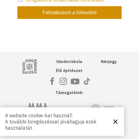
Kós Károly Egyesülés
Vándoriskola
Névjegy
Élő építészet
Támogatóink:
NKA
Magyar Művészeti Akadémia
A website cookie-kat használ!
A további böngészéssel jóváhagyja ezek
Bezárás
Magyar
Petőfi Kulturális Ügynökség
használatát.
Kultúráért
Alapítvány