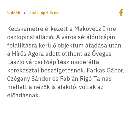
Megoszt
Videók
•
2022. április 06.
Megos
Kecskemétre érkezett a Makovecz Imre
oszlopinstalláció. A város sétálóutcáján
felállításra kerülő objektum átadása után
a Hírös Agora adott otthont az Öveges
László városi főépítész moderálta
kerekasztal beszélgetésnek. Farkas Gábor,
Czégány Sándor és Fábián Rigó Tamás
mellett a nézők is alakítói voltak az
előadásnak.