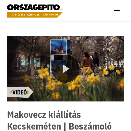
Ugrás a tartalomhoz
Országépítő
Menü
ÉPÍTÉSZET | KÖRNYEZET | TÁRSADALOM
Lejátszás
Makovecz kiállítás
Kecskeméten | Beszámoló