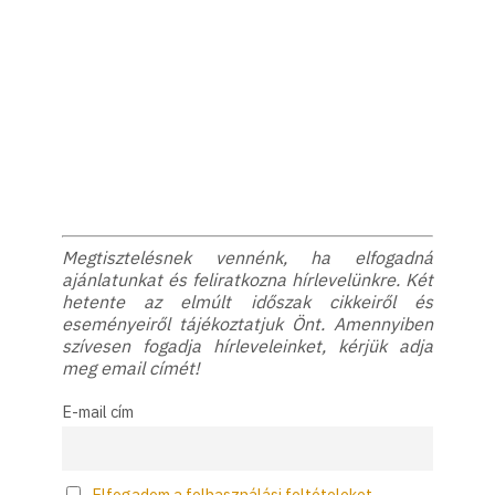
Megtisztelésnek vennénk, ha elfogadná
ajánlatunkat és feliratkozna hírlevelünkre. Két
hetente az elmúlt időszak cikkeiről és
eseményeiről tájékoztatjuk Önt. Amennyiben
szívesen fogadja hírleveleinket, kérjük adja
meg email címét!
E-mail cím
Elfogadom a felhasználási feltételeket