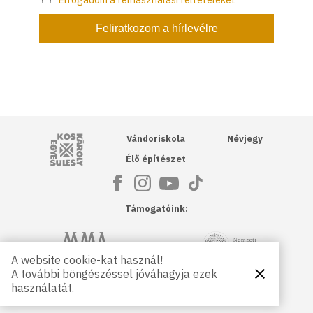
Kós Károly Egyesülés
Vándoriskola
Névjegy
Élő építészet
Támogatóink:
NKA
Magyar Művészeti Akadémia
A website cookie-kat használ!
A további böngészéssel jóváhagyja ezek
Bezárás
Magyar
Petőfi Kulturális Ügynökség
használatát.
Kultúráért
Alapítvány