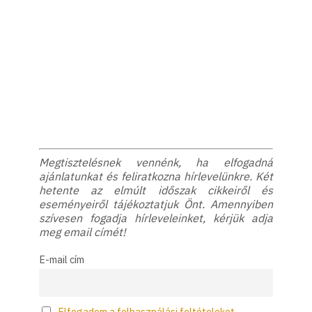
Megtisztelésnek vennénk, ha elfogadná
ajánlatunkat és feliratkozna hírlevelünkre. Két
hetente az elmúlt időszak cikkeiről és
eseményeiről tájékoztatjuk Önt. Amennyiben
szívesen fogadja hírleveleinket, kérjük adja
meg email címét!
E-mail cím
Elfogadom a felhasználási feltételeket