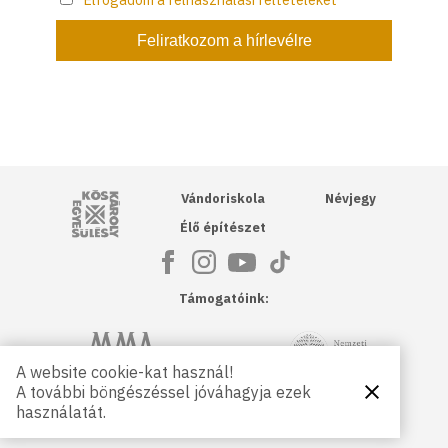
Kós Károly Egyesülés
Vándoriskola
Névjegy
Élő építészet
Támogatóink:
NKA
Magyar Művészeti Akadémia
A website cookie-kat használ!
A további böngészéssel jóváhagyja ezek
Bezárás
Magyar
Petőfi Kulturális Ügynökség
használatát.
Kultúráért
Alapítvány