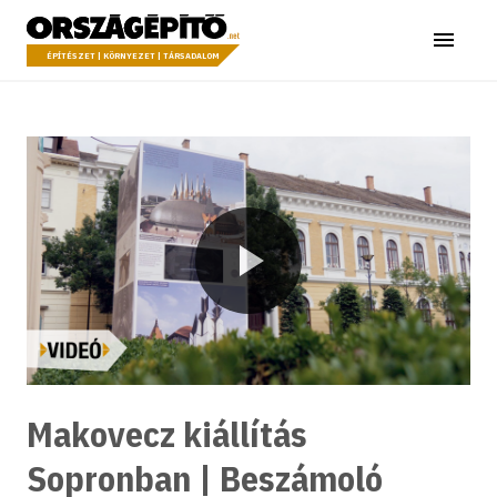
Ugrás a tartalomhoz
Országépítő
Menü
ÉPÍTÉSZET | KÖRNYEZET | TÁRSADALOM
Lejátszás
Makovecz kiállítás
Sopronban | Beszámoló