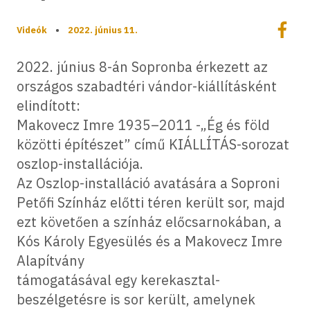
Megoszt
Videók
•
2022. június 11.
Megos
2022. június 8-án Sopronba érkezett az
országos szabadtéri vándor-kiállításként
elindított:
Makovecz Imre 1935–2011 -„Ég és föld
közötti építészet” című KIÁLLÍTÁS-sorozat
oszlop-installációja.
Az Oszlop-installáció avatására a Soproni
Petőfi Színház előtti téren került sor, majd
ezt követően a színház előcsarnokában, a
Kós Károly Egyesülés és a Makovecz Imre
Alapítvány
támogatásával egy kerekasztal-
beszélgetésre is sor került, amelynek