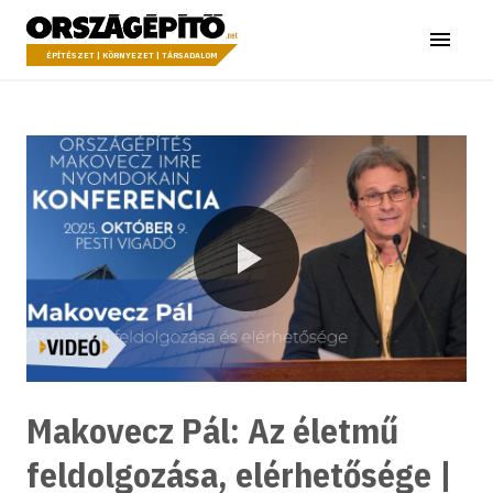
Ugrás a tartalomhoz
Országépítő
Menü
ÉPÍTÉSZET | KÖRNYEZET | TÁRSADALOM
Lejátszás
Makovecz Pál: Az életmű
feldolgozása, elérhetősége |