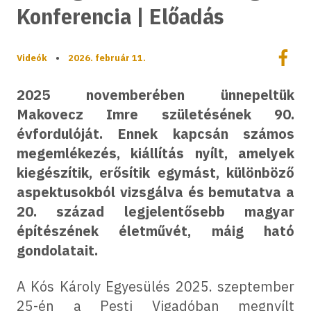
Konferencia | Előadás
Megoszt
Videók
•
2026. február 11.
Megos
2025 novemberében ünnepeltük
Makovecz Imre születésének 90.
évfordulóját. Ennek kapcsán számos
megemlékezés, kiállítás nyílt, amelyek
kiegészítik, erősítik egymást, különböző
aspektusokból vizsgálva és bemutatva a
20. század legjelentősebb magyar
építészének életművét, máig ható
gondolatait.
A Kós Károly Egyesülés 2025. szeptember
25-én a Pesti Vigadóban megnyílt