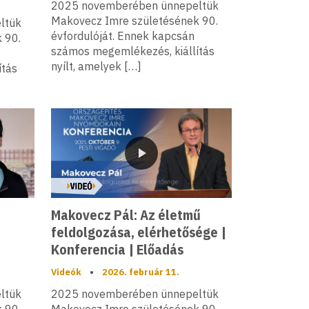
2025 novemberében ünnepeltük
Makovecz Imre születésének 90.
ltük
évfordulóját. Ennek kapcsán
 90.
számos megemlékezés, kiállítás
nyílt, amelyek […]
ítás
Videó
Makovecz Pál: Az életmű
feldolgozása, elérhetősége |
Konferencia | Előadás
Videók
•
2026. február 11.
ltük
2025 novemberében ünnepeltük