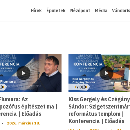
Hírek
Épületek
Nézőpont
Média
Vándori
Videó
Videó
 Fiumara: Az
Kiss Gergely és Czégány
pozófus építészet ma |
Sándor: Szigetszentmár
rencia | Előadás
református templom |
Konferencia | Előadás
•
2026. március 18.