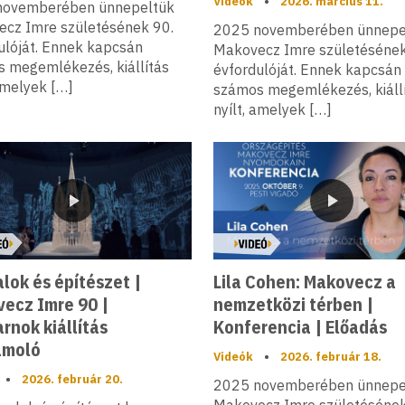
Videók
•
2026. március 11.
novemberében ünnepeltük
cz Imre születésének 90.
2025 novemberében ünnepe
ulóját. Ennek kapcsán
Makovecz Imre születésének
 megemlékezés, kiállítás
évfordulóját. Ennek kapcsán
 amelyek […]
számos megemlékezés, kiáll
nyílt, amelyek […]
Videó
Videó
lok és építészet |
Lila Cohen: Makovecz a
ecz Imre 90 |
nemzetközi térben |
rnok kiállítás
Konferencia | Előadás
ámoló
Videók
•
2026. február 18.
•
2026. február 20.
2025 novemberében ünnepe