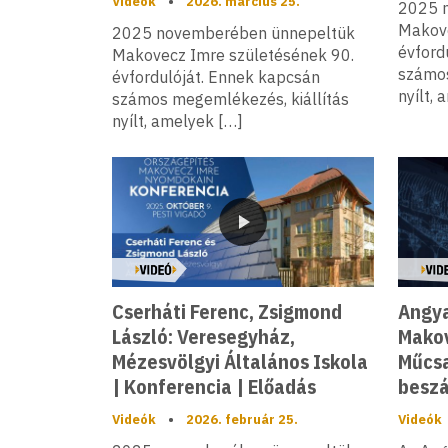
Videók
•
2026. március 25.
2025 
Makove
2025 novemberében ünnepeltük
évford
Makovecz Imre születésének 90.
számos
évfordulóját. Ennek kapcsán
nyílt,
számos megemlékezés, kiállítás
nyílt, amelyek […]
Videó
Cserháti Ferenc, Zsigmond
Angya
László: Veresegyház,
Makov
Mézesvölgyi Általános Iskola
Műcsa
| Konferencia | Előadás
besz
Videók
•
2026. február 25.
Videók