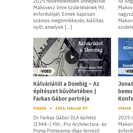
2025 novemberében ünnepeltük
Az Ang
Makovecz Imre születésének 90.
Makov
évfordulóját. Ennek kapcsán
nagysz
számos megemlékezés, kiállítás
Makov
nyílt, amelyek […]
szület
Videó
Kálváriától a Dombig – Az
Jonat
építészet bűvöletében |
bemut
Farkas Gábor portréja
Konfe
Videók
•
2026. február 07.
Videók
Dr. Farkas Gábor DLA építész
2025 
(1944–) Ybl-, Pro Architectura- és
Makove
Prima Primissima-díjas tervező
évford