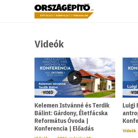
Ugrás a tartalomhoz
Országépítő
ÉPÍTÉSZET | KÖRNYEZET | TÁRSADALOM
Videók
Videó
Kelemen Istvánné és Terdik
Luigi
Bálint: Gárdony, Életfácska
antro
Református Óvoda |
Konfe
Konferencia | Előadás
Videók