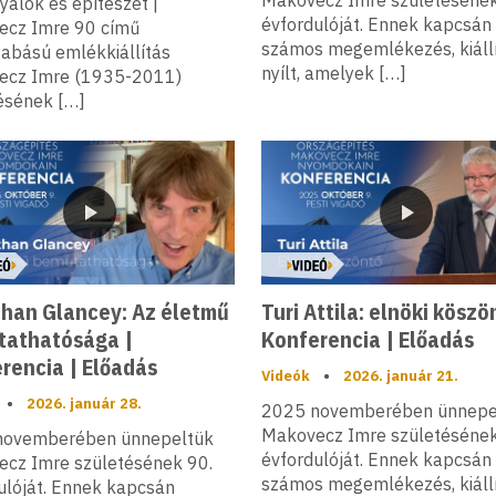
Makovecz Imre születésének
yalok és építészet |
évfordulóját. Ennek kapcsán
ecz Imre 90 című
számos megemlékezés, kiáll
abású emlékkiállítás
nyílt, amelyek […]
ecz Imre (1935-2011)
ésének […]
Videó
Videó
han Glancey: Az életmű
Turi Attila: elnöki köszön
athatósága |
Konferencia | Előadás
rencia | Előadás
Videók
•
2026. január 21.
•
2026. január 28.
2025 novemberében ünnepe
Makovecz Imre születésének
novemberében ünnepeltük
évfordulóját. Ennek kapcsán
cz Imre születésének 90.
számos megemlékezés, kiáll
ulóját. Ennek kapcsán