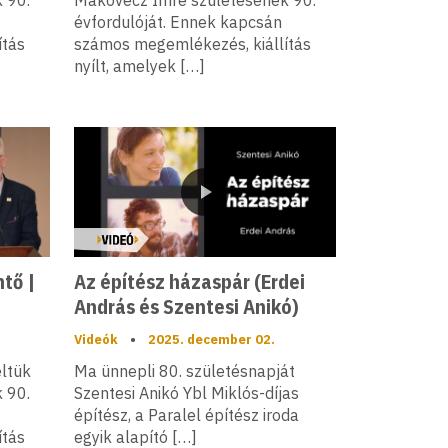
 90.
Makovecz Imre születésének 90.
évfordulóját. Ennek kapcsán
ítás
számos megemlékezés, kiállítás
nyílt, amelyek […]
Videó
tő |
Az építész házaspár (Erdei
András és Szentesi Anikó)
Videók
•
2025. december 02.
ltük
Ma ünnepli 80. születésnapját
 90.
Szentesi Anikó Ybl Miklós-díjas
építész, a Paralel építész iroda
ítás
egyik alapító […]