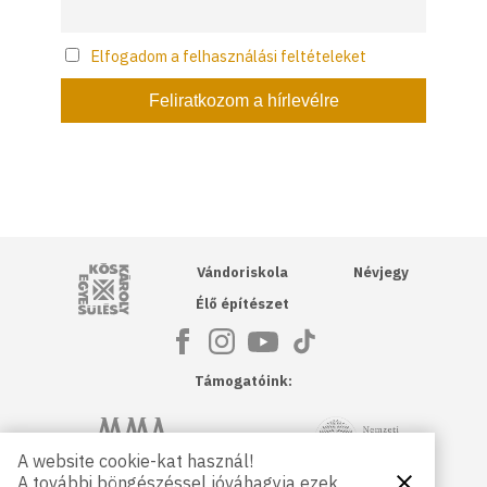
Elfogadom a felhasználási feltételeket
Kós Károly Egyesülés
Vándoriskola
Névjegy
Élő építészet
Támogatóink:
NKA
Magyar Művészeti Akadémia
A website cookie-kat használ!
A további böngészéssel jóváhagyja ezek