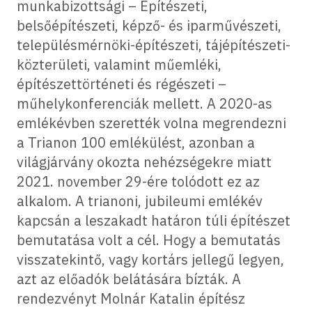
munkabizottsági – Építészeti,
belsőépítészeti, képző- és iparművészeti,
településmérnöki-építészeti, tájépítészeti-
közterületi, valamint műemléki,
építészettörténeti és régészeti –
műhelykonferenciák mellett. A 2020-as
emlékévben szerették volna megrendezni
a Trianon 100 emlékülést, azonban a
világjárvány okozta nehézségekre miatt
2021. november 29-ére tolódott ez az
alkalom. A trianoni, jubileumi emlékév
kapcsán a leszakadt határon túli építészet
bemutatása volt a cél. Hogy a bemutatás
visszatekintő, vagy kortárs jellegű legyen,
azt az előadók belátására bízták. A
rendezvényt Molnár Katalin építész