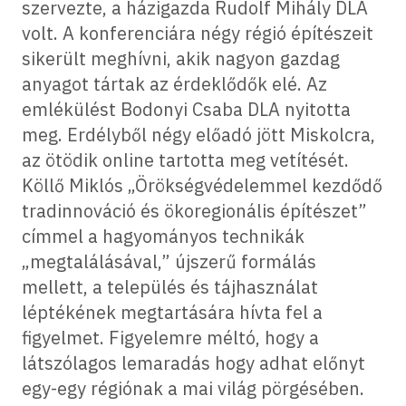
szervezte, a házigazda Rudolf Mihály DLA
volt. A konferenciára négy régió építészeit
sikerült meghívni, akik nagyon gazdag
anyagot tártak az érdeklődők elé. Az
emlékülést Bodonyi Csaba DLA nyitotta
meg. Erdélyből négy előadó jött Miskolcra,
az ötödik online tartotta meg vetítését.
Köllő Miklós „Örökségvédelemmel kezdődő
tradinnováció és ökoregionális építészet”
címmel a hagyományos technikák
„megtalálásával,” újszerű formálás
mellett, a település és tájhasználat
léptékének megtartására hívta fel a
figyelmet. Figyelemre méltó, hogy a
látszólagos lemaradás hogy adhat előnyt
egy-egy régiónak a mai világ pörgésében.