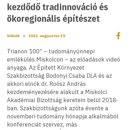
kezdődő tradinnováció és
ökoregionális építészet
Megoszt
Videók
•
2022. augusztus 19.
Megos
Trianon 100” – tudományünnepi
emlékülés Miskolcon – az előadások videó
anyaga. Az Épített Környezet
Szakbizottság Bodonyi Csaba DLA és az
akkori elnök dr. Roósz András
kezdeményezésére alakult a Miskolci
Akadémiai Bizottság keretein belül 2018-
ban. Szakbizottságunk azóta évente a
novemberi tudomány hónapja alkalmából
konferenciát szervez, más