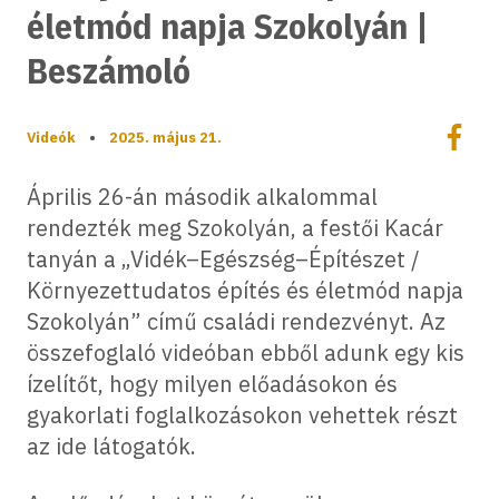
életmód napja Szokolyán |
Beszámoló
Megoszt
Videók
•
2025. május 21.
Megos
Április 26-án második alkalommal
rendezték meg Szokolyán, a festői Kacár
tanyán a „Vidék–Egészség–Építészet /
Környezettudatos építés és életmód napja
Szokolyán” című családi rendezvényt. Az
összefoglaló videóban ebből adunk egy kis
ízelítőt, hogy milyen előadásokon és
gyakorlati foglalkozásokon vehettek részt
az ide látogatók.