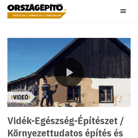
Ugrás a tartalomhoz
Országépítő
Menü
ÉPÍTÉSZET | KÖRNYEZET | TÁRSADALOM
Lejátszás
Vidék-Egészség-Építészet /
Környezettudatos építés és