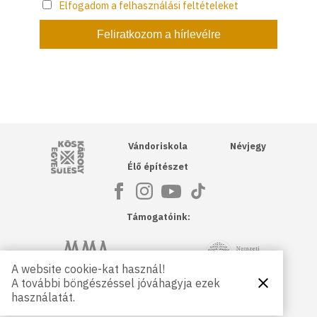
Elfogadom a felhasználási feltételeket
Kós Károly Egyesülés
Vándoriskola
Névjegy
Élő építészet
Támogatóink:
NKA
Magyar Művészeti Akadémia
A website cookie-kat használ!
A további böngészéssel jóváhagyja ezek
Bezárás
Magyar
Petőfi Kulturális Ügynökség
használatát.
Kultúráért
Alapítvány