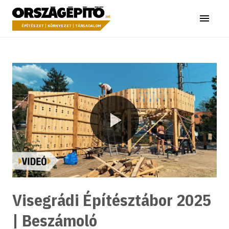
Ugrás a tartalomhoz
Országépítő
Menü
ÉPÍTÉSZET | KÖRNYEZET | TÁRSADALOM
Lejátszás
Visegrádi Építésztábor 2025
| Beszámoló