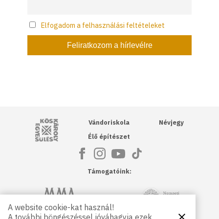
Elfogadom a felhasználási feltételeket
Kós Károly Egyesülés
Vándoriskola
Névjegy
Élő építészet
Támogatóink:
NKA
Magyar Művészeti Akadémia
A website cookie-kat használ!
A további böngészéssel jóváhagyja ezek