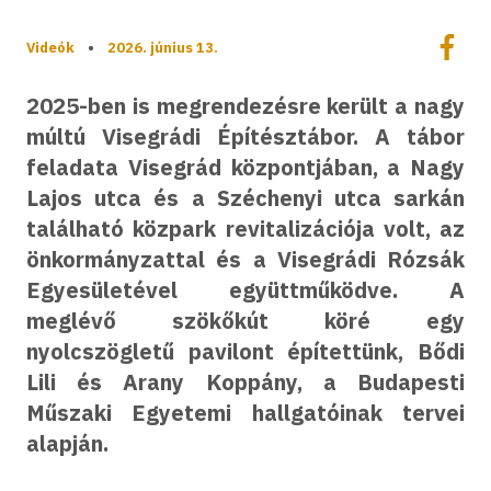
Megoszt
Videók
•
2026. június 13.
Megos
2025-ben is megrendezésre került a nagy
múltú Visegrádi Építésztábor. A tábor
feladata Visegrád központjában, a Nagy
Lajos utca és a Széchenyi utca sarkán
található közpark revitalizációja volt, az
önkormányzattal és a Visegrádi Rózsák
Egyesületével együttműködve. A
meglévő szökőkút köré egy
nyolcszögletű pavilont építettünk, Bődi
Lili és Arany Koppány, a Budapesti
Műszaki Egyetemi hallgatóinak tervei
alapján.