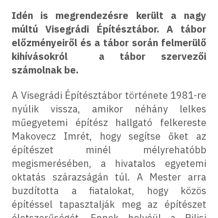
Idén is megrendezésre került a nagy
múltú Visegrádi Építésztábor. A tábor
előzményeiről és a tábor során felmerülő
kihívásokról a tábor szervezői
számolnak be.
A Visegrádi Építésztábor története 1981-re
nyúlik vissza, amikor néhány lelkes
műegyetemi építész hallgató felkereste
Makovecz Imrét, hogy segítse őket az
építészet minél mélyrehatóbb
megismerésében, a hivatalos egyetemi
oktatás szárazságán túl. A Mester arra
buzdította a fiatalokat, hogy közös
építéssel tapasztalják meg az építészet
életszerűségét. Ennek helyéül a Pilisi