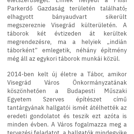
Parkerdő Gazdaság területén található
,
elhagyott bányaudvart sikerült
megszereznie Visegrád külterületén. A
táborok két évtizeden át kerültek
megrendezésre, ma a helyiek „indián
táborként” emlegetik, néhány építmény
még áll az egykori táborok munkái közül.
2014-ben kelt új életre a Tábor, amikor
Visegrád Város Önkormányzatának
köszönhetően a Budapesti Műszaki
Egyetem Szerves építészet című
tantárgyának hallgatói ismét átélhették az
eredeti gondolatot és teszik ezt azóta is
minden évben. A Város fogalmazza meg a
tervezési feladatot, a hallgatók mindegyike