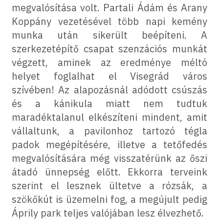
megvalósítása volt. Partali Ádám és Arany
Koppány vezetésével több napi kemény
munka után sikerült beépíteni. A
szerkezetépítő csapat szenzációs munkát
végzett, aminek az eredménye méltó
helyet foglalhat el Visegrád város
szívében! Az alapozásnál adódott csúszás
és a kánikula miatt nem tudtuk
maradéktalanul elkészíteni mindent, amit
vállaltunk, a pavilonhoz tartozó tégla
padok megépítésére, illetve a tetőfedés
megvalósítására még visszatérünk az őszi
átadó ünnepség előtt. Ekkorra terveink
szerint el lesznek ültetve a rózsák, a
szökőkút is üzemelni fog, a megújult pedig
Áprily park teljes valójában lesz élvezhető.