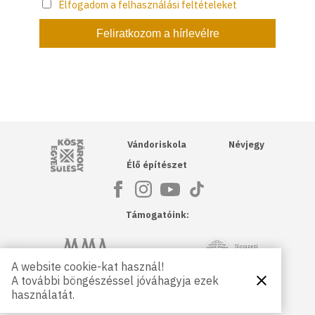
Elfogadom a felhasználási feltételeket
Kós Károly Egyesülés
Vándoriskola
Névjegy
Élő építészet
Támogatóink:
NKA
Magyar Művészeti Akadémia
A website cookie-kat használ!
A további böngészéssel jóváhagyja ezek
Bezárás
Magyar
Petőfi Kulturális Ügynökség
használatát.
Kultúráért
Alapítvány