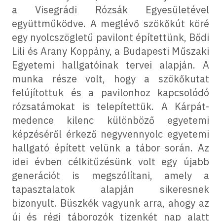
a Visegrádi Rózsák Egyesületével
együttműködve. A meglévő szökőkút köré
egy nyolcszögletű pavilont építettünk, Bődi
Lili és Arany Koppány, a Budapesti Műszaki
Egyetemi hallgatóinak tervei alapján. A
munka része volt, hogy a szökőkutat
felújítottuk és a pavilonhoz kapcsolódó
rózsatámokat is telepítettük. A Kárpát-
medence kilenc különböző egyetemi
képzéséről érkező negyvennyolc egyetemi
hallgató épített velünk a tábor során. Az
idei évben célkitűzésünk volt egy újabb
generációt is megszólítani, amely a
tapasztalatok alapján sikeresnek
bizonyult. Büszkék vagyunk arra, ahogy az
új és régi táborozók tizenkét nap alatt