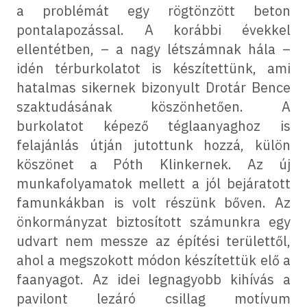
a problémát egy rögtönzött beton
pontalapozással. A korábbi évekkel
ellentétben, – a nagy létszámnak hála –
idén térburkolatot is készítettünk, ami
hatalmas sikernek bizonyult Drotár Bence
szaktudásának köszönhetően. A
burkolatot képező téglaanyaghoz is
felajánlás útján jutottunk hozzá, külön
köszönet a Póth Klinkernek. Az új
munkafolyamatok mellett a jól bejáratott
famunkákban is volt részünk bőven. Az
önkormányzat biztosított számunkra egy
udvart nem messze az építési területtől,
ahol a megszokott módon készítettük elő a
faanyagot. Az idei legnagyobb kihívás a
pavilont lezáró csillag motívum