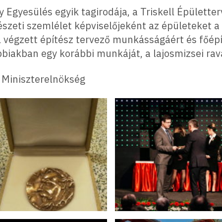
 Egyesülés egyik tagirodája, a Triskell Épületter
szeti szemlélet képviselőjeként az épületeket a
l végzett építész tervező munkásságáért és főép
bbiakban egy korábbi munkáját, a lajosmizsei rav
 Miniszterelnökség