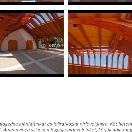
ogadná ajánlatunkat és feliratkozna hírlevelünkre. Két hetente
. Amennyiben szívesen fogadja hírleveleinket, kérjük adja meg