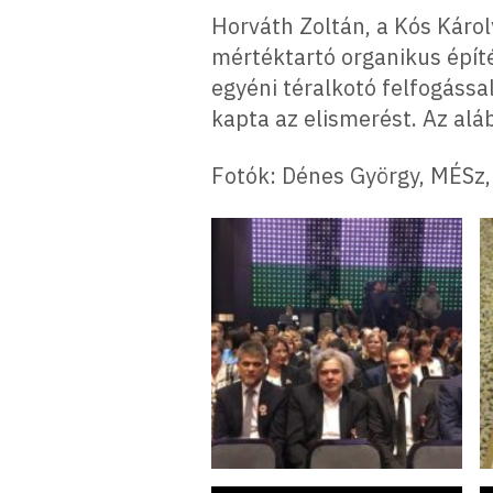
Horváth Zoltán, a Kós Károly
mértéktartó organikus építé
egyéni téralkotó felfogássa
kapta az elismerést. Az alá
Fotók: Dénes György, MÉSz,