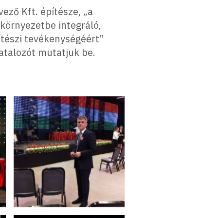
vező Kft. építésze, „a
 környezetbe integráló,
ítészi tevékenységéért”
atalozót mutatjuk be.