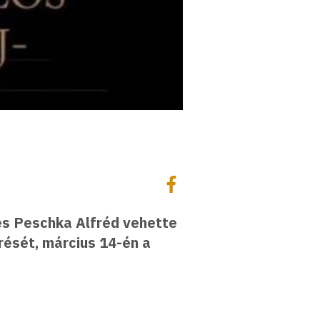
Megosztás
Megosztás Facebookon
 és Peschka Alfréd vehette
rését, március 14-én a