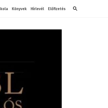
skola
Könyvek
Hírlevél
Előfizetés