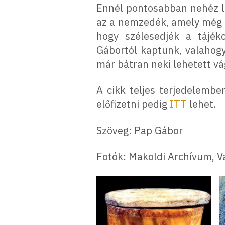
Ennél pontosabban nehéz l
az a nemzedék, amely még m
hogy szélesedjék a tájéko
Gábortól kaptunk, valahogy
már bátran neki lehetett v
A cikk teljes terjedelemb
előfizetni pedig
ITT
lehet.
Szöveg: Pap Gábor
Fotók: Makoldi Archívum, 