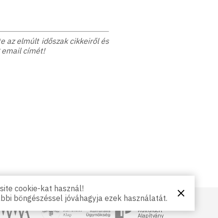
 az elmúlt időszak cikkeiről és
 email címét!
ite cookie-kat használ!
Bezárás
ábbi böngészéssel jóváhagyja ezek használatát.
NKA
Magyar
gyar Művészeti Akadémia
Petőfi Kulturális Ügynökség
Kultúráért
Alapítvány