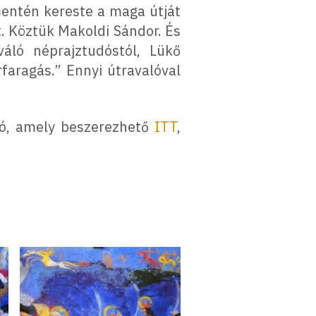
entén kereste a maga útját
. Köztük Makoldi Sándor. És
váló néprajztudóstól, Lükő
faragás.” Ennyi útravalóval
tó, amely beszerezhető
ITT
,