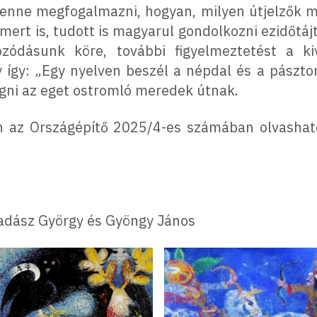
enne megfogalmazni, hogyan, milyen útjelzők m
ert is, tudott is magyarul gondolkozni ezidőtájt
zódásunk köre, további figyelmeztetést a ki
 így: „Egy nyelven beszél a népdal és a pásztor
ágni az eget ostromló meredek útnak.
en az Országépítő 2025/4-es számában olvasha
Vadász György és Gyöngy János