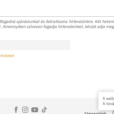
ogadná ajánlatunkat és feliratkozna hírlevelünkre. Két hetente
. Amennyiben szívesen fogadja hírleveleinket, kérjük adja meg
tételeket
A webs
A tov
Ma
Támogatóink: