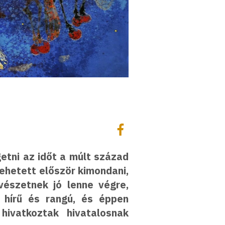
Megosztás
Megosztás Facebookon
getni az időt a múlt század
ehetett először kimondani,
észetnek jó lenne végre,
 hírű és rangú, és éppen
hivatkoztak hivatalosnak