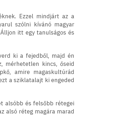
knek. Ezzel mindjárt az a
yarul szólni kívánó magyar
Álljon itt egy tanulságos és
verd ki a fejedből, majd én
, mérhetetlen kincs, őseid
pkő, amire magaskultúrád
ezt a sziklatalajt ki engeded
t alsóbb és felsőbb rétegei
 az alsó réteg magára marad