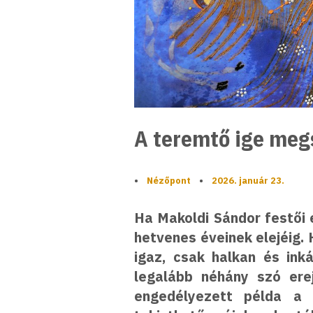
A teremtő ige meg
•
Nézőpont
•
2026. január 23.
Ha Makoldi Sándor festői e
hetvenes éveinek elejéig.
igaz, csak halkan és in
legalább néhány szó erej
engedélyezett példa a z