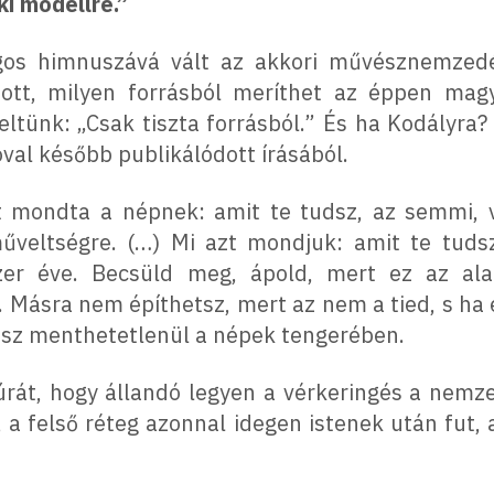
ki modellre.”
gos himnuszává vált az akkori művésznemzedé
szott, milyen forrásból meríthet az éppen mag
ltünk: „Csak tiszta forrásból.” És ha Kodályra? 
óval később publikálódott írásából.
azt mondta a népnek: amit te tudsz, az semmi, 
űveltségre. (…) Mi azt mondjuk: amit te tudsz
er éve. Becsüld meg, ápold, mert ez az ala
i. Másra nem építhetsz, mert az nem a tied, s ha 
edsz menthetetlenül a népek tengerében.
túrát, hogy állandó legyen a vérkeringés a nemze
, a felső réteg azonnal idegen istenek után fut,