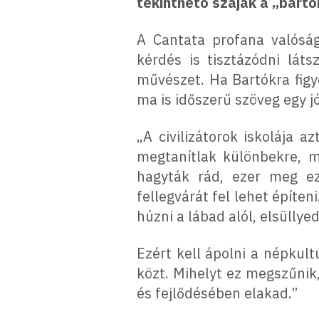
tekinthető szájak a „bartó
A Cantata profana valósá
kérdés is tisztázódni lát
művészet. Ha Bartókra figye
ma is időszerű szöveg egy j
„A civilizátorok iskolája 
megtanítlak különbekre, m
hagyták rád, ezer meg ez
fellegvárát fel lehet építen
húzni a lábad alól, elsülly
Ezért kell ápolni a népkul
közt. Mihelyt ez megszűnik
és fejlődésében elakad.”