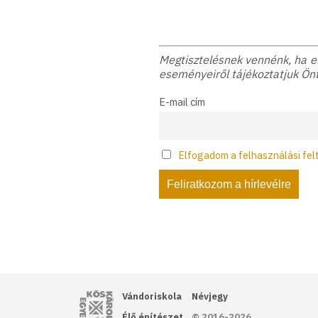
Megtisztelésnek vennénk, ha elf
eseményeiről tájékoztatjuk Önt
E-mail cím
Elfogadom a felhasználási fel
Kós Károly Egyesülés
Vándoriskola
Névjegy
Élő építészet
© 2016-2026