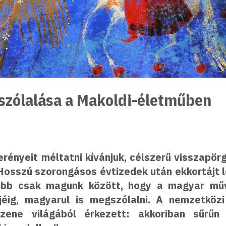
szólalása a Makoldi-életműben
rényeit méltatni kívánjuk, célszerű visszapör
 Hosszú szorongásos évtizedek után ekkortájt l
kább csak magunk között, hogy a magyar műv
éig, magyarul is megszólalni. A nemzetközi
ene világából érkezett: akkoriban sűrűn 