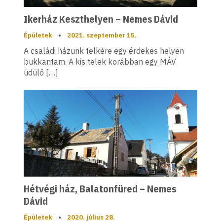
Ikerház Keszthelyen – Nemes Dávid
Épületek
•
2021. szeptember 15.
A családi házunk telkére egy érdekes helyen
bukkantam. A kis telek korábban egy MÁV
üdülő […]
Hétvégi ház, Balatonfüred – Nemes
Dávid
Épületek
•
2020. július 28.