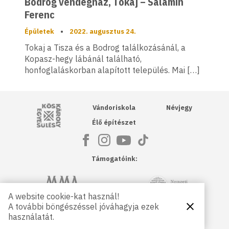
Bodrog vendégház, Tokaj – Salamin
Ferenc
Épületek
•
2022. augusztus 24.
Tokaj a Tisza és a Bodrog találkozásánál, a
Kopasz-hegy lábánál található,
honfoglaláskorban alapított település. Mai […]
Kós Károly Egyesülés
Vándoriskola
Névjegy
Élő építészet
Támogatóink:
NKA
Magyar Művészeti Akadémia
A website cookie-kat használ!
A további böngészéssel jóváhagyja ezek
Bezárás
Magyar
Petőfi Kulturális Ügynökség
használatát.
Kultúráért
Alapítvány