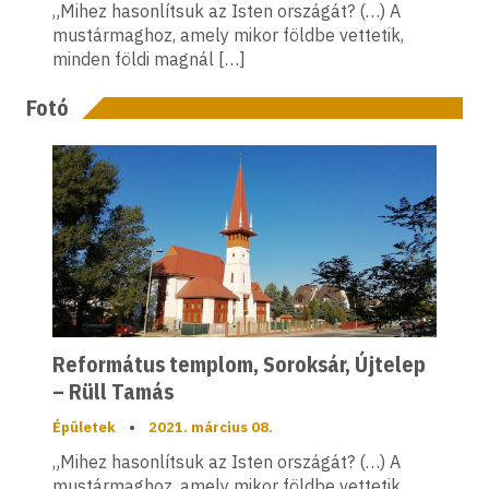
„Mihez hasonlítsuk az Isten országát? (…) A
mustármaghoz, amely mikor földbe vettetik,
minden földi magnál […]
Fotó
Református templom, Soroksár, Újtelep
– Rüll Tamás
Épületek
•
2021. március 08.
„Mihez hasonlítsuk az Isten országát? (…) A
mustármaghoz, amely mikor földbe vettetik,