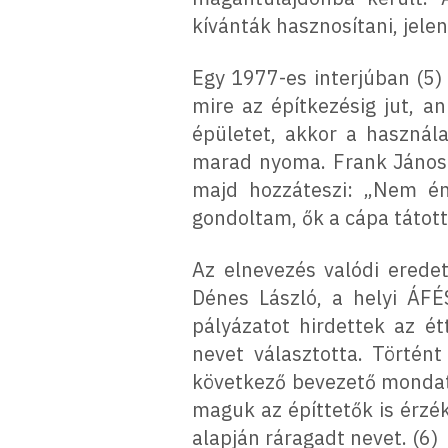
kívánták hasznosítani, jele
Egy 1977-es interjúban (5)
mire az építkezésig jut, an
épületet, akkor a használ
marad nyoma. Frank János k
majd hozzáteszi: „Nem én
gondoltam, ők a cápa tátott 
Az elnevezés valódi eredet
Dénes László, a helyi ÁFÉ
pályázatot hirdettek az ét
nevet választotta. Történt
következő bevezető mondatt
maguk az építtetők is érzé
alapján ráragadt nevet. (6)