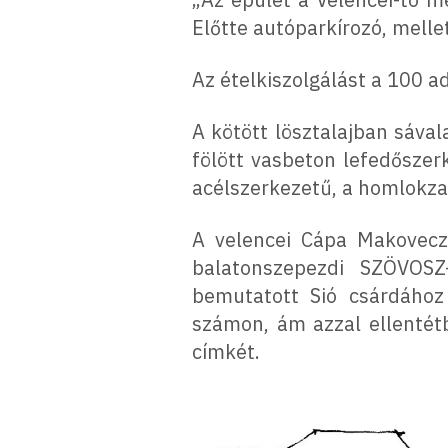
Előtte autóparkírozó, mellet
Az ételkiszolgálást a 100 a
A kötött lösztalajban sával
fölött vasbeton lefedőszerk
acélszerkezetű, a homlokzat
A velencei Cápa Makovecz
balatonszepezdi SZÖVOSZ
bemutatott Sió csárdához 
számon, ám azzal ellentét
címkét.