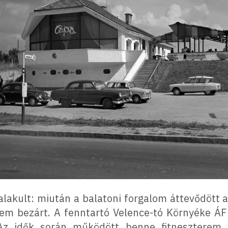
alakult: miután a balatoni forgalom áttevődött a
rem bezárt. A fenntartó Velence-tó Környéke 
Az idők során működött benne fitneszterem, 