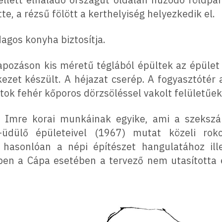
te, a rézsű fölött a kerthelyiség helyezkedik el.
dagos konyha biztosítja.
apozáson kis méretű téglából épültek az épület f
ezet készült. A héjazat cserép. A fogyasztótér a
ok fehér kőporos dörzsöléssel vakolt felületűek.
 Imre korai munkáinak egyike, ami a szekszár
-üdülő épületeivel (1967) mutat közeli ro
hasonlóan a népi építészet hangulatához ill
ben a Cápa esetében a tervező nem utasította 