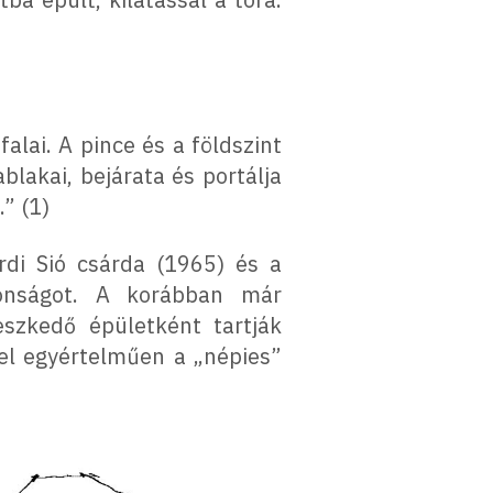
alai. A pince és a földszint
blakai, bejárata és portálja
” (1)
di Sió csárda (1965) és a
konságot. A korábban már
eszkedő épületként tartják
el egyértelműen a „népies”