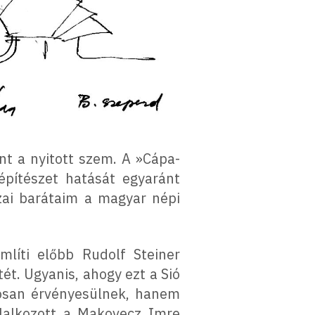
int a nyitott szem. A »Cápa-
építészet hatását egyaránt
zai barátaim a magyar népi
mlíti előbb Rudolf Steiner
t. Ugyanis, ahogy ezt a Sió
osan érvényesülnek, hanem
glalkozott a Makovecz Imre