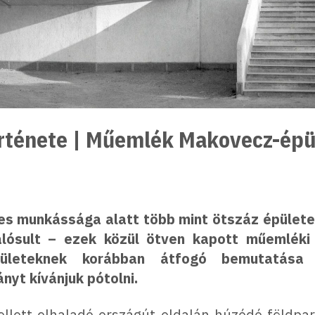
örténete | Műemlék Makovecz-épü
s munkássága alatt több mint ötszáz épületet
lósult – ezek közül ötven kapott műemléki
épületeknek korábban átfogó bemutatás
nyt kívánjuk pótolni.
llett elhaladó országút oldalán húzódó földpart