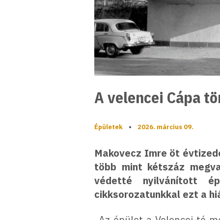
A velencei Cápa t
Épületek
•
2026. március 09.
Makovecz Imre öt évtizede
több mint kétszáz megva
védetté nyilvánított 
cikksorozatunkkal ezt a hiá
„Az épület a Velencei-tó me