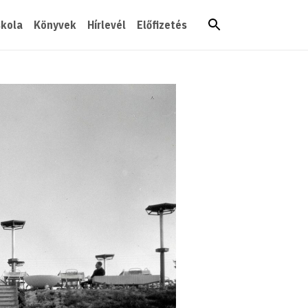
skola
Könyvek
Hírlevél
Előfizetés