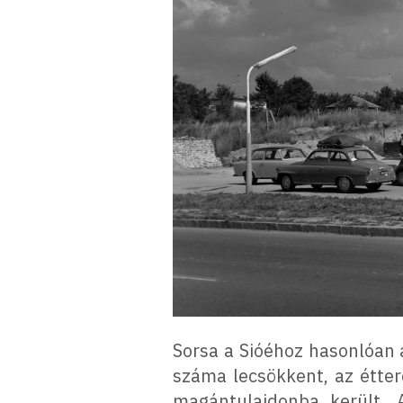
Sorsa a Sióéhoz hasonlóan 
száma lecsökkent, az étte
magántulajdonba került. 