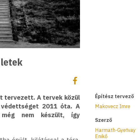
letek
Megosztás
Megosztás Facebookon
 tervezett. A tervek közül
Építész tervező
 védettséget 2011 óta. A
Makovecz Imre
a még nem készült, így
Szerző
Harmath-Gyetvay
Enikő
ba épült, kilátással a tóra.