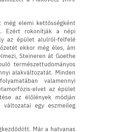
at még elemi kettősségként
 Ezért rokonítják a népi
 az épület alulról-felfelé
etőzetét ekkor még éles, ám
elmezi, Steineren át Goethe
apuló természettudományos
nyi alakváltozatát. Minden
olyamatában valamennyi
tamorfózis-elvet az épület
pítése az élőlények módján
 változatai egy eszmeileg
gkezdődött. Már a hatvanas