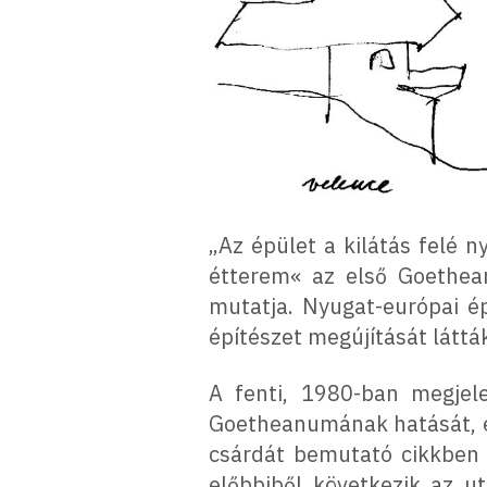
„Az épület a kilátás felé n
étterem« az első Goethean
mutatja. Nyugat-európai é
építészet megújítását láttá
A fenti, 1980-ban megjele
Goetheanumának hatását, és
csárdát bemutató cikkben
előbbiből következik az u