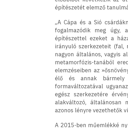
építészetét elemző tanulmá
„A Cápa és a Sió csárdákn
fogalmazódik meg úgy, ah
építészettel ezeket a ház
irányuló szerkezeteit (fal
nagyon általános, vagyis a
metamorfózis-tanából ere
elemzéseiben az »ősnövény
élő és annak bármely 
formaváltozatával ugyanaz
egész szerkezetére érvény
alakváltozó, általánosan
azonos lényre vezethetők vi
A 2015-ben műemlékké nyil