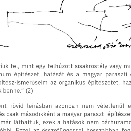
yílik fel, mint egy felhúzott sisakrostély vagy m
um építészeti hatását és a magyar paraszti 
pítész-ismerőseim az organikus építészetet, ha
k benne.” (2)
nt rövid leírásban azonban nem véletlenül e
 csak másodikként a magyar paraszti építészeté
 már láthattuk, ezek a hatások nem párhuzam
tóbbi. Ezzel az összefüggéssel hosszabban fo