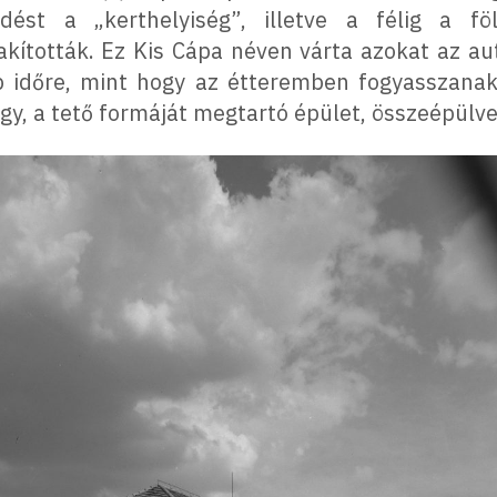
ést a „kerthelyiség”, illetve a félig a fö
akították. Ez Kis Cápa néven várta azokat az au
b időre, mint hogy az étteremben fogyasszanak
y, a tető formáját megtartó épület, összeépülve