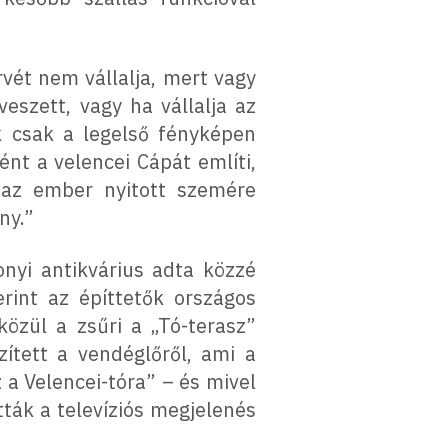
vét nem vállalja, mert vagy
veszett, vagy ha vállalja az
k csak a legelső fényképen
nt a velencei Cápát említi,
az ember nyitott szemére
ny.”
onyi antikvárius adta közzé
rint az építtetők országos
közül a zsűri a „Tó-terasz”
zített a vendéglőről, ami a
a Velencei-tóra” – és mivel
ták a televíziós megjelenés