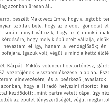
nleg azonban üresen áll.
 arról beszélt Makovecz Imre, hogy a legtöbb ter
nyian szóltak bele, hogy az eredeti gondolat el
at során annyit változik, hogy az ő munkájána
érdésére, hogy melyik épületeit vállalja, elsőké
 neveztem el így, hanem a vendéglősök; én 
pofájára. Igazuk volt, végül is mind a kettő élőlé
ét Kárpáti Miklós velencei helytörténész, gárd
SZ vezetőjének visszaemlékezése alapján. Esze
terem elnevezésére, és a beérkező javaslatok 
 azonban, hogy a Híradó helyszíni riportot kés
al kezdődött: „mint partra vetett cápa, úgy néz 
kelték az épület lényszerűségét, végül megtartot