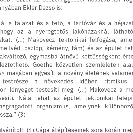
nyában Ekler Dezső is:
ál a falazat és a tető, a tartóváz és a héjaz
ogy az a nyeregtetős lakóházaknál látható.
akat. (…) Makovecz tektonikai felfogása, amely
, mellvéd, oszlop, kémény, tám) és az épület t
lakváltozó, egymásba átnövő kettősségként ért
deztethető. Goethe közvetlen szemléleten al
« magában egyesíti a növény életének valamen
testrésze a növekedés időben ritmikus f
on lényeget testesíti meg. (…) Makovecz a me
esíti. Nála tehát az épület tektonikai felé
 megragadott organizmus, amelynek különböző
ssza.” (3)
vánított (4) Cápa átépítéseinek sora korán me