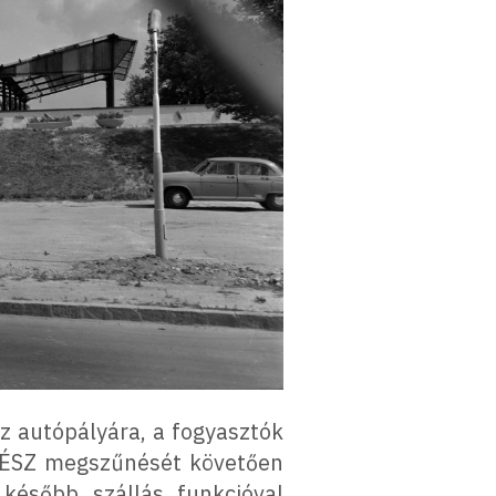
z autópályára, a fogyasztók
ÁFÉSZ megszűnését követően
később szállás funkcióval