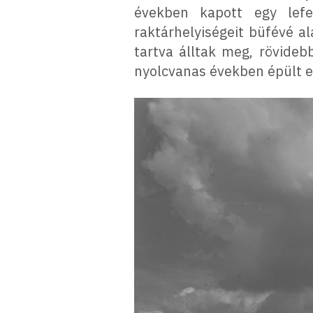
években kapott egy lefed
raktárhelyiségeit büfévé al
tartva álltak meg, rövideb
nyolcvanas években épült eg