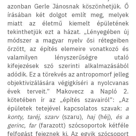
azonban Gerle Jánosnak köszönhetjük. Ő
írásában két dolgot említ meg, melyek
miatt az életmű kiemelt épületének
tekinthetjük ezt a házat. „Lényegében új
módszer a magyar nyelv ősi rétegeiben
őrzött, az építés elemeire vonatkozó és
valamilyen lényszerűségre utaló
kifejezések szó szerinti alkalmazásából
adódik. Ez a törekvés az antropomorf jelleg
objektivizálására végigkíséri a nyolcvanas
évek terveit.” Makovecz a Napló 2.
kötetében ír az „építés szavairól”: „Az
épületek tetejével kapcsolatos szavak:
a
konty, taréj, szarv
(szaru),
haj
(héj),
és a
gerinc, far
(farazott) szócsoportok kétféle
felfogást fejeznek ki. Az egyik szócsoport