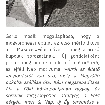
Gerle másik megállapítása, hogy a
mogyoróhegyi épület az első mérföldköve
a Makovecz-életművet meghatározó
kupolák sorozatának. „Új gondolatként
jelenik meg benne a föld alól előtörő erő,
az éjféli Nap motívuma. »
Arról az éltető
fényforrásról van szó, mely a Megváltó
pokolra szállása óta, Káin megszabadítása
óta a Föld középpontjában ragyog, és
sorsunk függvényében átragyog a Föld
kérgén, mert új Nap, új Ég teremtése a