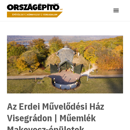
Ugrás a tartalomhoz
Országépítő
Menü
ÉPÍTÉSZET | KÖRNYEZET | TÁRSADALOM
Az Erdei Művelődési Ház
Visegrádon | Műemlék
Makovecz-épületek