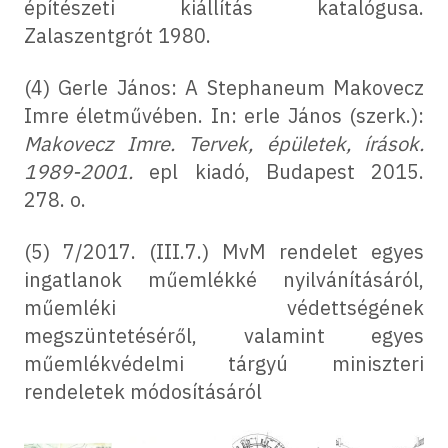
építészeti kiállítás katalógusa.
Zalaszentgrót 1980.
(4) Gerle János: A Stephaneum Makovecz
Imre életművében. In: erle János (szerk.):
Makovecz Imre. Tervek, épületek, írások.
1989-2001.
epl kiadó, Budapest 2015.
278. o.
(5) 7/2017. (III.7.) MvM rendelet egyes
ingatlanok műemlékké nyilvánításáról,
műemléki védettségének
megszüntetéséről, valamint egyes
műemlékvédelmi tárgyú miniszteri
rendeletek módosításáról