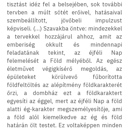
tisztást idéz fel a belsejében, sok további
tervben a múlt sötét erőivel, hatásaival
szembeállított, jövőbeli impulzust
képviseli. (…) Szavakba öntve: mindezekkel
a tervekkel hozzájárul ahhoz, amit az
emberiség okkult és mindennapi
feladatának tekint, az éjféli Nap
felemelését a Föld mélyéből. Az egész
életművet végigkísérő megoldás, az
épületeket körülvevő fűborította
földfeltöltés az alépítmény földkarakterét
őrzi, a dombház ezt a földkaraktert
egyesíti az éggel, mert az éjféli Nap a föld
alatti ég-karakter megszemélyesítője, ami
a föld alól kiemelkedve az ég és föld
határán ölt testet. Ez voltaképpen minden