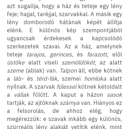
azt sugallja, hogy a ház és teteje egy lény
feje; hajjal, taréjjal, szarvakkal. A másik egy
lény domborodó hátának képét állítja
elénk. E különös kép szempontjából
ugyancsak érdekesek a kapcsolódó
szerkezetek szavai. Az a ház, amelynek
teteje
tarajos, gerinces,
és
farazott,
elől
üstöke
alatt viseli
szemöldökét
, az alatt
szeme
(ablak) van.
Talpon
áll, ebbe kötnek
a
láb-
és
térd-fák,
szemei
homloka
alatt
nyílnak. A szarvak
fülessel
kötnek kétoldalt
a
vállak
fölött. A kaput a házon
sasok
tartják, az ajtóknak
szárnya
van. Hiányos ez
a felsorolás, de ahhoz elég, hogy
megérezzük: e szavak inkább egy különös,
szürreális lény alakját vetítik elénk, mint