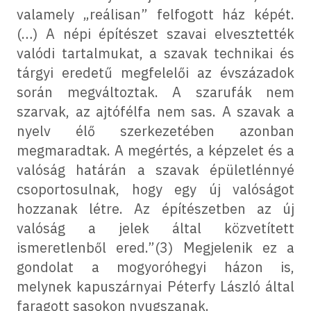
valamely „reálisan” felfogott ház képét.
(…) A népi építészet szavai elvesztették
valódi tartalmukat, a szavak technikai és
tárgyi eredetű megfelelői az évszázadok
során megváltoztak. A szarufák nem
szarvak, az ajtófélfa nem sas. A szavak a
nyelv élő szerkezetében azonban
megmaradtak. A megértés, a képzelet és a
valóság határán a szavak épületlénnyé
csoportosulnak, hogy egy új valóságot
hozzanak létre. Az építészetben az új
valóság a jelek által közvetített
ismeretlenből ered.”(3) Megjelenik ez a
gondolat a mogyoróhegyi házon is,
melynek kapuszárnyai Péterfy László által
faragott sasokon nyugszanak.