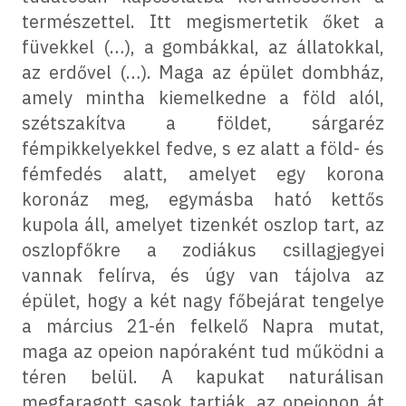
természettel. Itt megismertetik őket a
füvekkel (…), a gombákkal, az állatokkal,
az erdővel (…). Maga az épület dombház,
amely mintha kiemelkedne a föld alól,
szétszakítva a földet, sárgaréz
fémpikkelyekkel fedve, s ez alatt a föld- és
fémfedés alatt, amelyet egy korona
koronáz meg, egymásba ható kettős
kupola áll, amelyet tizenkét oszlop tart, az
oszlopfőkre a zodiákus csillagjegyei
vannak felírva, és úgy van tájolva az
épület, hogy a két nagy főbejárat tengelye
a március 21-én felkelő Napra mutat,
maga az opeion napóraként tud működni a
téren belül. A kapukat naturálisan
megfaragott sasok tartják, az opeionon át