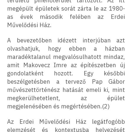
területű pihenőterület tartozott. Az itt
megépült épületek sorát zárta le az 1980-
as évek második felében az Erdei
Művelődési Ház.
A bevezetőben idézett interjúban azt
olvashatjuk, hogy ebben a házban
maradéktalanul megvalósulhatott mindaz,
amit Makovecz Imre az építészetben új
gondolatként hozott. Egy későbbi
beszélgetésben a tervező Pap Gábor
művészettörténész hatását emeli ki, mint
megkerülhetetlent, az épület
megjelenésében és megértésében.(2)
Az Erdei Művelődési Ház legátfogóbb
elemzését és kontextusba helyezését