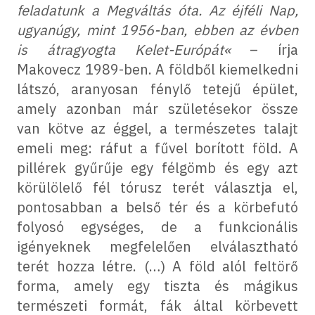
feladatunk a Megváltás óta. Az éjféli Nap,
ugyanúgy, mint 1956-ban, ebben az évben
is átragyogta Kelet-Európát«
– írja
Makovecz 1989-ben. A földből kiemelkedni
látszó, aranyosan fénylő tetejű épület,
amely azonban már születésekor össze
van kötve az éggel, a természetes talajt
emeli meg: ráfut a fűvel borított föld. A
pillérek gyűrűje egy félgömb és egy azt
körülölelő fél tórusz terét választja el,
pontosabban a belső tér és a körbefutó
folyosó egységes, de a funkcionális
igényeknek megfelelően elválasztható
terét hozza létre. (…) A föld alól feltörő
forma, amely egy tiszta és mágikus
természeti formát, fák által körbevett