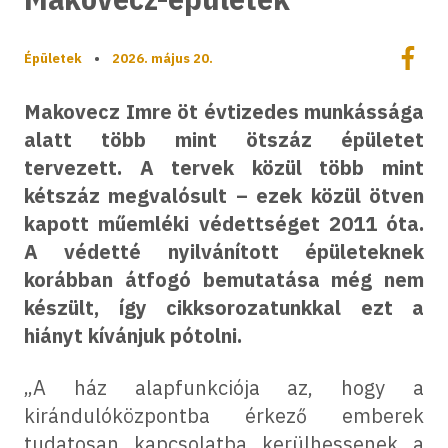
Megoszt
Épületek
•
2026. május 20.
Megos
Makovecz Imre öt évtizedes munkássága
alatt több mint ötszáz épületet
tervezett. A tervek közül több mint
kétszáz megvalósult – ezek közül ötven
kapott műemléki védettséget 2011 óta.
A védetté nyilvánított épületeknek
korábban átfogó bemutatása még nem
készült, így cikksorozatunkkal ezt a
hiányt kívánjuk pótolni.
„A ház alapfunkciója az, hogy a
kirándulóközpontba érkező emberek
tudatosan kapcsolatba kerülhessenek a