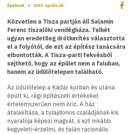
Megoszt
Épületek
•
2023. április 28.
Megos
Közvetlen a Tisza partján áll Salamin
Ferenc tiszalöki vendégháza. Telkét
ugyan eredetileg drótkerítés választotta
el a folyótól, de ezt az építész tanácsára
elbontották. A Tisza-parti fekvésből
sejthető, hogy az épület nem a faluban,
hanem az üdülőtelepen található.
Az üdülőtelep a Kádár korban és utána
épült ki, régi építészeti értékeket
értelemszerűen nem őriz. A ház
átalakítása, a tulajdonos családjának kis
nyaralója képezi magvát, s ezt inkább
kegyeleti-érzelmi, és talán racionális