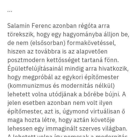
…
Salamin Ferenc azonban régóta arra
törekszik, hogy egy hagyományba álljon be,
de nem (elsősorban) formakövetéssel,
hiszen az továbbra is az alapvetően
posztmodern kettősséget tartaná fönn.
Épületfelújításainál mindig arra hivatkozik,
hogy megpróbál az egykori építőmester
(kommunizmus és modernitás nélkül)
lehetett volna utódjának a bőrébe bújni. A
jelen esetben azonban nem volt ilyen
építőmester, azt is, úgymond virtuálisan ő
maga hozta létre, hogy aztán követője
lehessen egy immaginált szerves világban.
A lehetett volna így nemcsak a modernitás