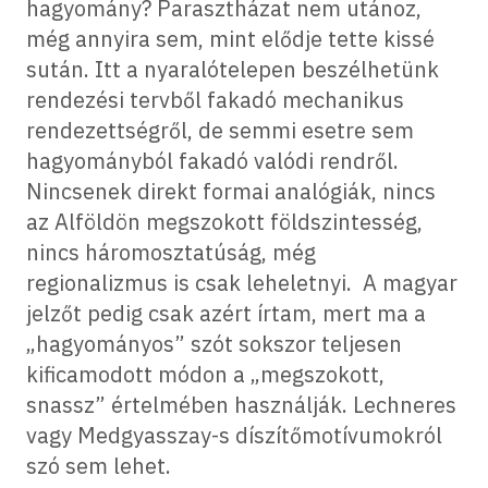
hagyomány? Parasztházat nem utánoz,
még annyira sem, mint elődje tette kissé
sután. Itt a nyaralótelepen beszélhetünk
rendezési tervből fakadó mechanikus
rendezettségről, de semmi esetre sem
hagyományból fakadó valódi rendről.
Nincsenek direkt formai analógiák, nincs
az Alföldön megszokott földszintesség,
nincs háromosztatúság, még
regionalizmus is csak leheletnyi. A magyar
jelzőt pedig csak azért írtam, mert ma a
„hagyományos” szót sokszor teljesen
kificamodott módon a „megszokott,
snassz” értelmében használják. Lechneres
vagy Medgyasszay-s díszítőmotívumokról
szó sem lehet.