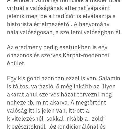
virtuális valóságának alternatívájaként
jelenik meg, de a tradíciót is elválasztja a
historista értelmezéstől. A hagyomány
nála valóságosan, a szellemi valóságban él.
Az eredmény pedig esetünkben is egy
önazonos és szerves Kárpát-medencei
épület.
Egy kis gond azonban ezzel is van. Salamin
is táltos, varázsló, ő még inkább az. Ilyen
akaratlanul szerves házat tervezni még
nehezebb, mint akarva. A megtörtént
valóság itt is jelen van, itt-ott a
kivitelezésnél, sokkal inkább a „zöld”
kiegészítőknél, légkondicionálónál és