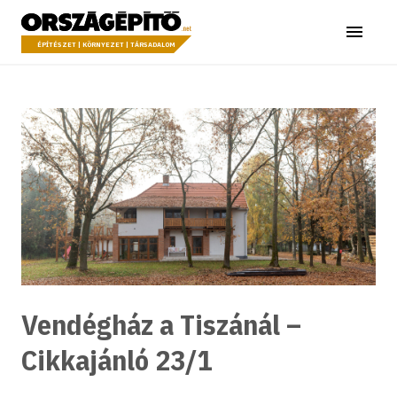
Ugrás a tartalomhoz
Országépítő
Menü
ÉPÍTÉSZET | KÖRNYEZET | TÁRSADALOM
Vendégház a Tiszánál –
Cikkajánló 23/1