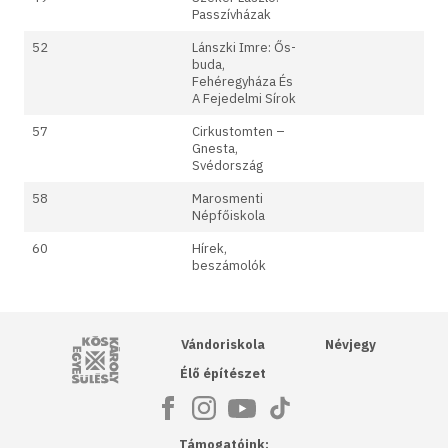
Passzívházak
52
Lánszki Imre: Ős-
buda,
Fehéregyháza És
A Fejedelmi Sírok
57
Cirkustomten –
Gnesta,
Svédország
58
Marosmenti
Népfőiskola
60
Hírek,
beszámolók
Kós Károly Egyesülés
Vándoriskola
Névjegy
Élő építészet
Támogatóink: