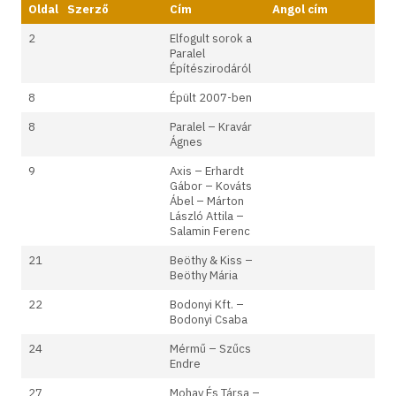
Oldal
Szerző
Cím
Angol cím
2
Elfogult sorok a
Paralel
Építészirodáról
8
Épült 2007-ben
8
Paralel – Kravár
Ágnes
9
Axis – Erhardt
Gábor – Kováts
Ábel – Márton
László Attila –
Salamin Ferenc
21
Beöthy & Kiss –
Beöthy Mária
22
Bodonyi Kft. –
Bodonyi Csaba
24
Mérmű – Szűcs
Endre
27
Mohay És Társa –