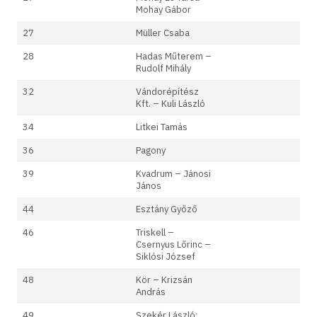
Mohay Gábor
27
Müller Csaba
28
Hadas Műterem –
Rudolf Mihály
32
Vándorépítész
Kft. – Kuli László
34
Litkei Tamás
36
Pagony
39
Kvadrum – Jánosi
János
44
Esztány Győző
46
Triskell –
Csernyus Lőrinc –
Siklósi József
48
Kör – Krizsán
András
49
Szekér László: