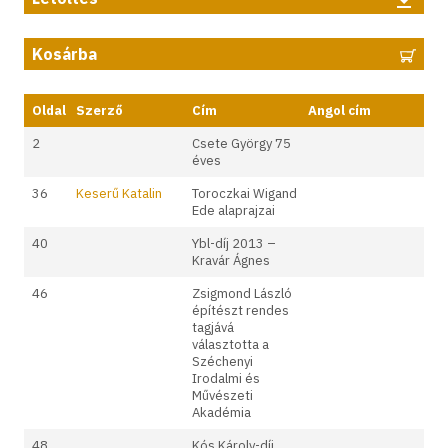
Kosárba
Oldal
Szerző
Cím
Angol cím
2
Csete György 75
éves
36
Keserű Katalin
Toroczkai Wigand
Ede alaprajzai
40
Ybl-díj 2013 –
Kravár Ágnes
46
Zsigmond László
építészt rendes
tagjává
választotta a
Széchenyi
Irodalmi és
Művészeti
Akadémia
48
Kós Károly-díj