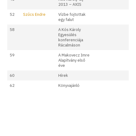
2013 – AXIS
52
Szűcs Endre
Vízbe fojtottak
egy falut
58
A Kós Károly
Egyesülés
konferenciája
Rácalmáson
59
A Makovecz Imre
Alapítvány első
éve
60
Hírek
62
Könyvajánló