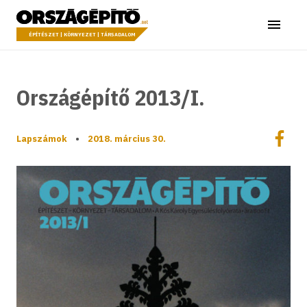
Ugrás a tartalomhoz
Országépítő
Menü
ÉPÍTÉSZET | KÖRNYEZET | TÁRSADALOM
Országépítő 2013/I.
Megoszt
Lapszámok
•
2018. március 30.
Megos