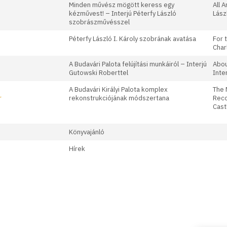
Minden művész mögött keress egy
All A
kézművest! – Interjú Péterfy László
Lász
szobrászművésszel
Péterfy László I. Károly szobrának avatása
For 
Char
A Budavári Palota felújítási munkáiról – Interjú
Abou
Gutowski Roberttel
Inte
A Budavári Királyi Palota komplex
The 
r
rekonstrukciójának módszertana
Reco
Cast
Könyvajánló
Hírek