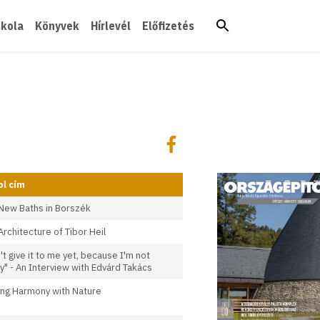
skola
Könyvek
Hírlevél
Előfizetés
Megosztás
Megosztás Facebookon
l cím
New Baths in Borszék
Architecture of Tibor Heil
't give it to me yet, because I'm not
y" - An Interview with Edvárd Takács
ing Harmony with Nature