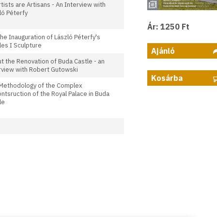
rtists are Artisans - An Interview with
ló Péterfy
Ár: 1250 Ft
the Inauguration of László Péterfy's
les I Sculpture
Ajánló
t the Renovation of Buda Castle - an
rview with Robert Gutowski
Kosárba
Methodology of the Complex
ntsruction of the Royal Palace in Buda
le