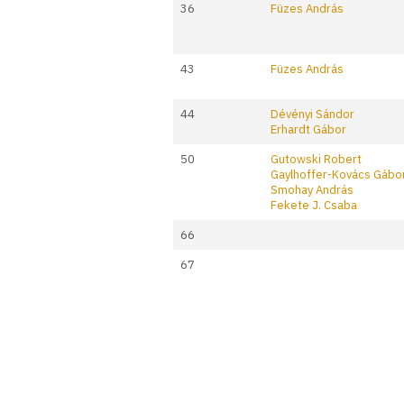
36
Füzes András
43
Füzes András
44
Dévényi Sándor
Erhardt Gábor
50
Gutowski Robert
Gaylhoffer-Kovács Gábo
Smohay András
Fekete J. Csaba
66
67