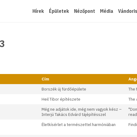
Hírek
Épületek
Nézőpont
Média
Vándori
3
Cím
Ango
Borszék új fürdőépülete
The 
Heil Tibor építészete
The 
Még ne adjátok ide, még nem vagyok kész –
"Don
Interjú Takács Edvárd tájépítésszel
read
Életkísérlet a természettel harmóniában
Find