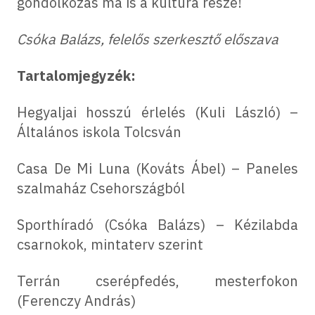
gondolkozás ma is a kultúra része!
Csóka Balázs, felelős szerkesztő előszava
Tartalomjegyzék:
Hegyaljai hosszú érlelés (Kuli László) –
Általános iskola Tolcsván
Casa De Mi Luna (Kováts Ábel) – Paneles
szalmaház Csehországból
Sporthíradó (Csóka Balázs) – Kézilabda
csarnokok, mintaterv szerint
Terrán cserépfedés, mesterfokon
(Ferenczy András)