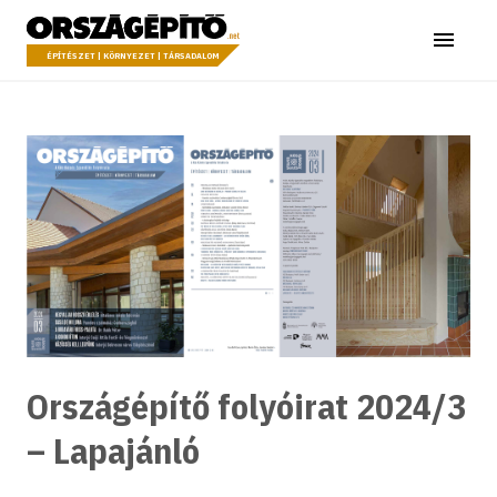
Ugrás a tartalomhoz
Országépítő
Menü
ÉPÍTÉSZET | KÖRNYEZET | TÁRSADALOM
Országépítő folyóirat 2024/3
– Lapajánló