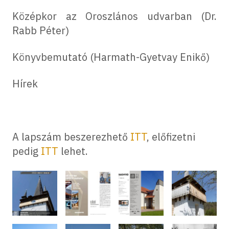
Középkor az Oroszlános udvarban (Dr.
Rabb Péter)
Könyvbemutató (Harmath-Gyetvay Enikő)
Hírek
A lapszám beszerezhető
ITT
, előfizetni
pedig
ITT
lehet.