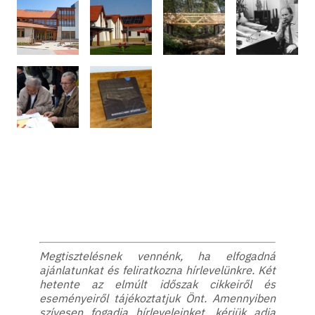
Megtisztelésnek vennénk, ha elfogadná
ajánlatunkat és feliratkozna hírlevelünkre. Két
hetente az elmúlt időszak cikkeiről és
eseményeiről tájékoztatjuk Önt. Amennyiben
szívesen fogadja hírleveleinket, kérjük adja