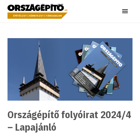
Ugrás a tartalomhoz
Országépítő
Menü
ÉPÍTÉSZET | KÖRNYEZET | TÁRSADALOM
Országépítő folyóirat 2024/4
– Lapajánló