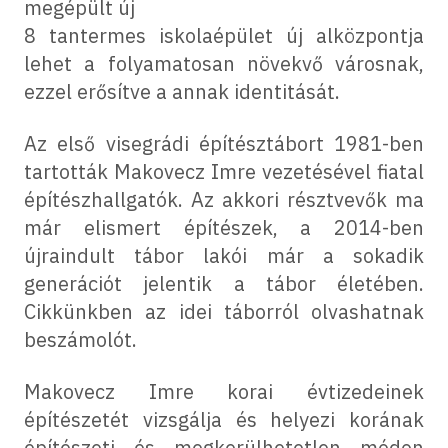
megépült új
8 tantermes iskolaépület új alközpontja
lehet a folyamatosan növekvő városnak,
ezzel erősítve a annak identitását.
Az első visegrádi építésztábort 1981-ben
tartották Makovecz Imre vezetésével fiatal
építészhallgatók. Az akkori résztvevők ma
már elismert építészek, a 2014-ben
újraindult tábor lakói már a sokadik
generációt jelentik a tábor életében.
Cikkünkben az idei táborról olvashatnak
beszámolót.
Makovecz Imre korai évtizedeinek
építészetét vizsgálja és helyezi korának
építészeti és megkerülhetetlen módon