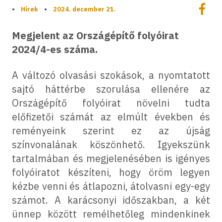
Megoszt
•
Hírek
•
2024. december 21.
Megos
Megjelent az Országépítő folyóirat
2024/4-es száma.
A változó olvasási szokások, a nyomtatott
sajtó háttérbe szorulása ellenére az
Országépítő folyóirat növelni tudta
előfizetői számát az elmúlt években és
reményeink szerint ez az újság
színvonalának köszönhető. Igyekszünk
tartalmában és megjelenésében is igényes
folyóiratot készíteni, hogy öröm legyen
kézbe venni és átlapozni, átolvasni egy-egy
számot. A karácsonyi időszakban, a két
ünnep között remélhetőleg mindenkinek