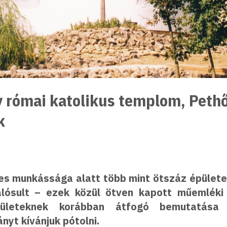
ly római katolikus templom, Pet
k
s munkássága alatt több mint ötszáz épületet
lósult – ezek közül ötven kapott műemléki
épületeknek korábban átfogó bemutatás
nyt kívánjuk pótolni.