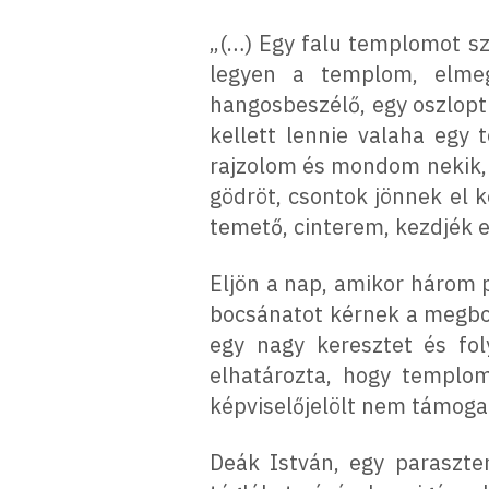
„(…) Egy falu templomot s
legyen a templom, elme
hangosbeszélő, egy oszloptra
kellett lennie valaha egy
rajzolom és mondom nekik, 
gödröt, csontok jönnek el k
temető, cinterem, kezdjék e
Eljön a nap, amikor három pa
bocsánatot kérnek a megbol
egy nagy keresztet és fol
elhatározta, hogy templomo
képviselőjelölt nem támogat
Deák István, egy paraszte