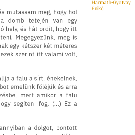
Harmath-Gyetvay
Enikő
 és mutassam meg, hogy hol
 a domb tetején van egy
hely, és hát ordít, hogy itt
íteni. Megegyezünk, meg is
nak egy kétszer két méteres
zek szerint itt valami volt,
ja a falu a sírt, énekelnek,
bot emelünk föléjük és arra
ezésbe, mert amikor a falu
hogy segíteni fog. (…) Ez a
annyiban a dolgot, bontott