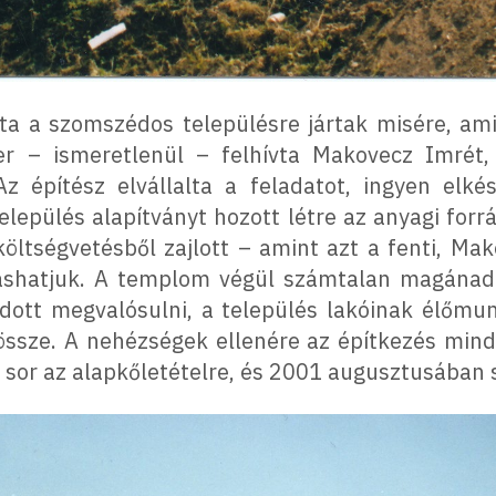
ta a szomszédos településre jártak misére, am
er – ismeretlenül – felhívta Makovecz Imrét
Az építész elvállalta a feladatot, ingyen elké
település alapítványt hozott létre az anyagi for
 költségvetésből zajlott – amint azt a fenti, Ma
vashatjuk. A templom végül számtalan magánad
udott megvalósulni, a település lakóinak élőmunk
össze. A nehézségek ellenére az építkezés mindö
sor az alapkőletételre, és 2001 augusztusában 