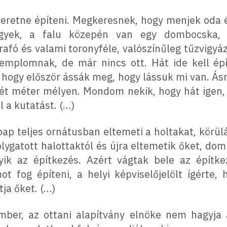
zeretne építeni. Megkeresnek, hogy menjek oda
gyek, a falu közepén van egy dombocska,
fó és valami toronyféle, valószínűleg tűzvigyázó 
 templomnak, de már nincs ott. Hát ide kell ép
hogy először ássák meg, hogy lássuk mi van. Ás
ét méter mélyen. Mondom nekik, hogy hát igen, e
l a kutatást. (…)
p teljes ornátusban eltemeti a holtakat, körüláll
ygatott halottaktól és újra eltemetik őket, dom
yik az építkezés. Azért vágtak bele az építk
t fog építeni, a helyi képviselőjelölt ígérte, 
ja őket. (…)
mber, az ottani alapítvány elnöke nem hagyja 