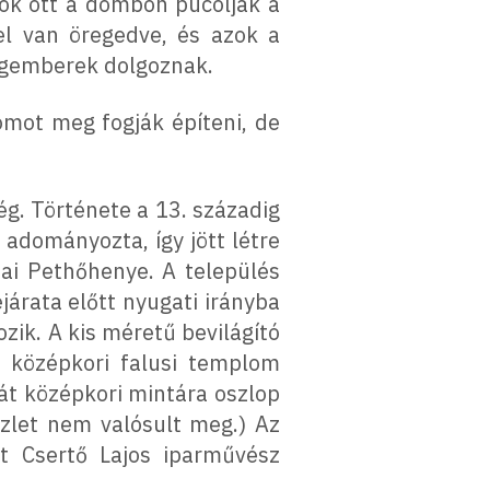
yok ott a dombon pucolják a
 el van öregedve, és azok a
regemberek dolgoznak.
omot meg fogják építeni, de
. Története a 13. századig
 adományozta, így jött létre
ai Pethőhenye. A település
árata előtt nyugati irányba
zik. A kis méretű bevilágító
k középkori falusi templom
ját középkori mintára oszlop
szlet nem valósult meg.) Az
t Csertő Lajos iparművész