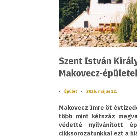
Szent István Kirá
Makovecz-épülete
•
Épület
•
2026. május 12.
Makovecz Imre öt évtizede
több mint kétszáz megva
védetté nyilvánított 
cikksorozatunkkal ezt a hiá