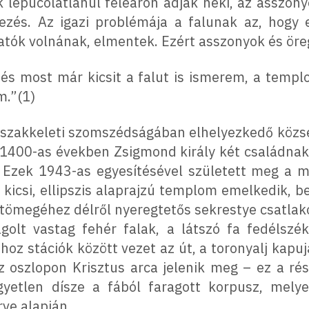
ok lepucolatlanul feleáron adják neki, az asszon
kezés. Az igazi problémája a falunak az, hogy
hatók volnának, elmentek. Ezért asszonyok és ö
és most már kicsit a falut is ismerem, a templ
m.”(1)
szakkeleti szomszédságában elhelyezkedő község
z 1400-as években Zsigmond király két családnak
Ezek 1943-as egyesítésével született meg a m
csi, ellipszis alaprajzú templom emelkedik, bej
tömegéhez délről nyeregtetős sekrestye csatlako
agolt vastag fehér falak, a látszó fa fedélszé
thoz stációk között vezet az út, a toronyalj kapu
az oszlopon Krisztus arca jelenik meg – ez a ré
yetlen dísze a fából faragott korpusz, melye
ve alapján.