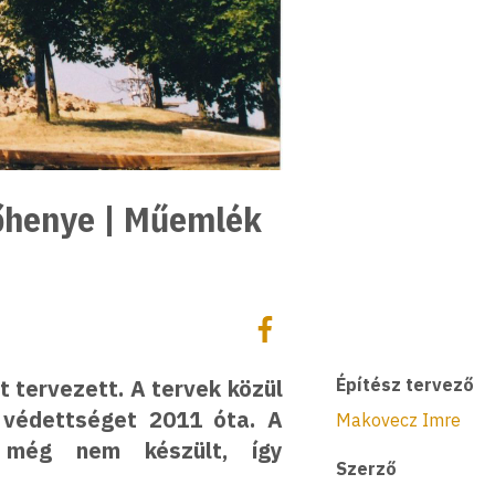
hőhenye | Műemlék
Megosztás
Megosztás Facebookon
 tervezett. A tervek közül
Építész tervező
 védettséget 2011 óta. A
Makovecz Imre
a még nem készült, így
Szerző