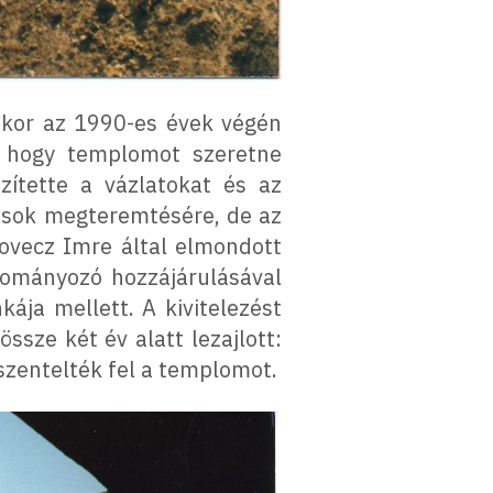
ikor az 1990-es évek végén
, hogy templomot szeretne
szítette a vázlatokat és az
rások megteremtésére, de az
kovecz Imre által elmondott
ományozó hozzájárulásával
ája mellett. A kivitelezést
ssze két év alatt lezajlott:
szentelték fel a templomot.