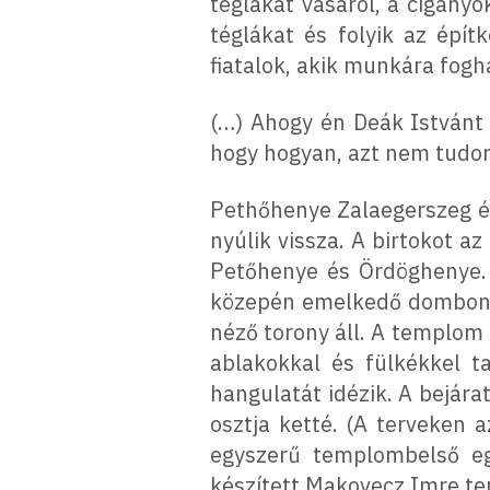
téglákat vásárol, a cigány
téglákat és folyik az épít
fiatalok, akik munkára fog
(…) Ahogy én Deák Istvánt 
hogy hogyan, azt nem tudo
Pethőhenye Zalaegerszeg é
nyúlik vissza. A birtokot a
Petőhenye és Ördöghenye. 
közepén emelkedő dombon ki
néző torony áll. A templom 
ablakokkal és fülkékkel t
hangulatát idézik. A bejára
osztja ketté. (A terveken 
egyszerű templombelső eg
készített Makovecz Imre ter