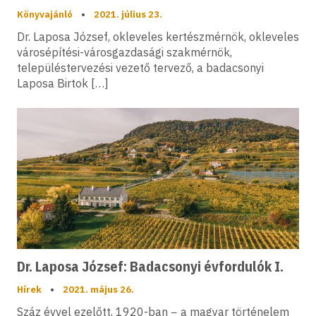
Könyvajánló
•
2021. július 23.
Dr. Laposa József, okleveles kertészmérnök, okleveles
városépítési-városgazdasági szakmérnök,
településtervezési vezető tervező, a badacsonyi
Laposa Birtok […]
Dr. Laposa József: Badacsonyi évfordulók I.
Hírek
•
2021. május 26.
Száz évvel ezelőtt, 1920-ban − a magyar történelem