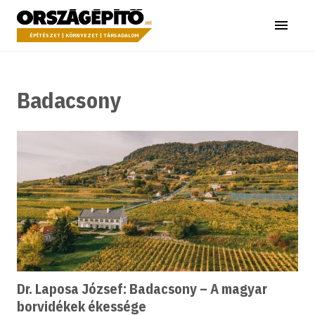
Ugrás a tartalomhoz
Országépítő
Menü
ÉPÍTÉSZET | KÖRNYEZET | TÁRSADALOM
Badacsony
Dr. Laposa József: Badacsony – A magyar
borvidékek ékessége