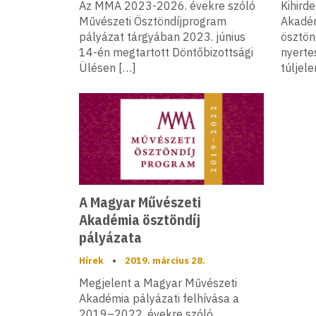
Az MMA 2023-2026. évekre szóló
Kihird
Művészeti Ösztöndíjprogram
Akadé
pályázat tárgyában 2023. június
ösztön
14-én megtartott Döntőbizottsági
nyerte
Ülésen […]
túljel
A Magyar Művészeti
Akadémia ösztöndíj
pályázata
Hírek
•
2019. március 28.
Megjelent a Magyar Művészeti
Akadémia pályázati felhívása a
2019–2022. évekre szóló