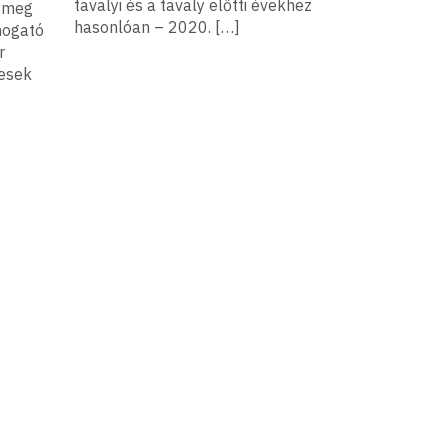
tavalyi és a tavaly előtti évekhez
i meg
hasonlóan – 2020. […]
mogató
r
tesek