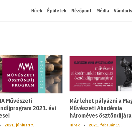
Hírek
Épületek
Nézőpont
Média
Vándori
A Művészeti
Már lehet pályázni a Ma
ndíjprogram 2021. évi
Művészeti Akadémia
esei
hároméves ösztöndíjára
•
2021. június 17.
Hírek
•
2021. február 15.