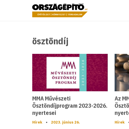
Ugrás a tartalomhoz
Országépítő
ÉPÍTÉSZET | KÖRNYEZET | TÁRSADALOM
ösztöndíj
MMA Művészeti
Az MM
Ösztöndíjprogram 2023-2026.
Ösztö
nyertesei
nyert
Hírek
•
2023. június 26.
Hírek