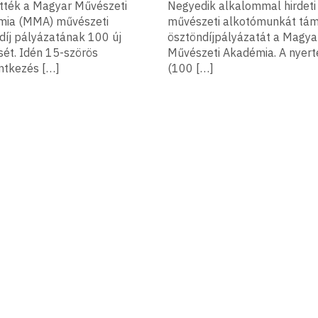
ették a Magyar Művészeti
Negyedik alkalommal hirdet
mia (MMA) művészeti
művészeti alkotómunkát tá
díj pályázatának 100 új
ösztöndíjpályázatát a Magya
sét. Idén 15-szörös
Művészeti Akadémia. A nyer
entkezés […]
(100 […]