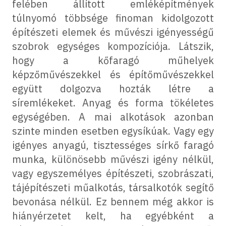
felében állított emléképítmények
túlnyomó többsége finoman kidolgozott
építészeti elemek és művészi igényességű
szobrok egységes kompozíciója. Látszik,
hogy a kőfaragó műhelyek
képzőművészekkel és építőművészekkel
együtt dolgozva hozták létre a
síremlékeket. Anyag és forma tökéletes
egységében. A mai alkotások azonban
szinte minden esetben egysíkúak. Vagy egy
igényes anyagú, tisztességes sírkő faragó
munka, különösebb művészi igény nélkül,
vagy egyszemélyes építészeti, szobrászati,
tájépítészeti műalkotás, társalkotók segítő
bevonása nélkül. Ez bennem még akkor is
hiányérzetet kelt, ha egyébként a