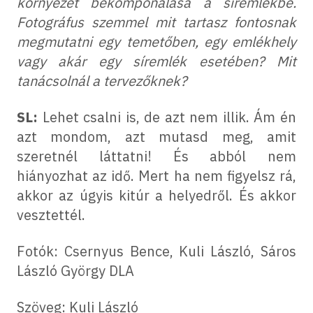
környezet bekomponálása a síremlékbe.
Fotográfus szemmel mit tartasz fontosnak
megmutatni egy temetőben, egy emlékhely
vagy akár egy síremlék esetében? Mit
tanácsolnál a tervezőknek?
SL:
Lehet csalni is, de azt nem illik. Ám én
azt mondom, azt mutasd meg, amit
szeretnél láttatni! És abból nem
hiányozhat az idő. Mert ha nem figyelsz rá,
akkor az úgyis kitúr a helyedről. És akkor
vesztettél.
Fotók: Csernyus Bence, Kuli László, Sáros
László György DLA
Szöveg: Kuli László