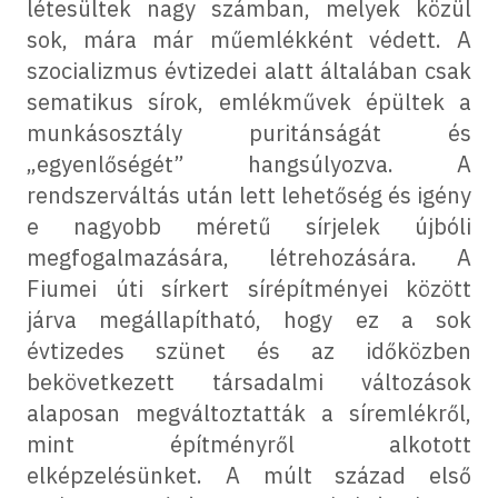
létesültek nagy számban, melyek közül
sok, mára már műemlékként védett. A
szocializmus évtizedei alatt általában csak
sematikus sírok, emlékművek épültek a
munkásosztály puritánságát és
„egyenlőségét” hangsúlyozva. A
rendszerváltás után lett lehetőség és igény
e nagyobb méretű sírjelek újbóli
megfogalmazására, létrehozására. A
Fiumei úti sírkert sírépítményei között
járva megállapítható, hogy ez a sok
évtizedes szünet és az időközben
bekövetkezett társadalmi változások
alaposan megváltoztatták a síremlékről,
mint építményről alkotott
elképzelésünket. A múlt század első