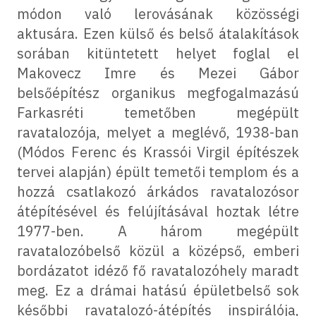
módon való lerovásának közösségi
aktusára. Ezen külső és belső átalakítások
sorában kitüntetett helyet foglal el
Makovecz Imre és Mezei Gábor
belsőépítész organikus megfogalmazású
Farkasréti temetőben megépült
ravatalozója, melyet a meglévő, 1938-ban
(Módos Ferenc és Krassói Virgil építészek
tervei alapján) épült temetői templom és a
hozzá csatlakozó árkádos ravatalozósor
átépítésével és felújításával hoztak létre
1977-ben. A három megépült
ravatalozóbelső közül a középső, emberi
bordázatot idéző fő ravatalozóhely maradt
meg. Ez a drámai hatású épületbelső sok
későbbi ravatalozó-átépítés inspirálója,