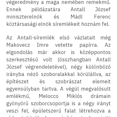
végeredmény a maga nemében remekmű.
Ennek példázatára Antall József
miniszterelnök és Mádl Ferenc
köztársasági elnök síremlékeit hoznám fel.
Az Antall-síremlék első vázlatait még
Makovecz Imre vetette papírra. Az
elgondolás már akkor is középpontos
szerkesztésű volt (összhangban Antall
József végrendeletével), négy különböző
irányba néző szoboralakkal körülállva, az
építészet és szobrászat elemeit
egyensúlyban tartva. A végül megvalósult
emlékmű, Melocco Miklós drámain
gyönyörű szoborcsoportja is a négy irányt
veszi fel, épületszerű falat létrehozva a