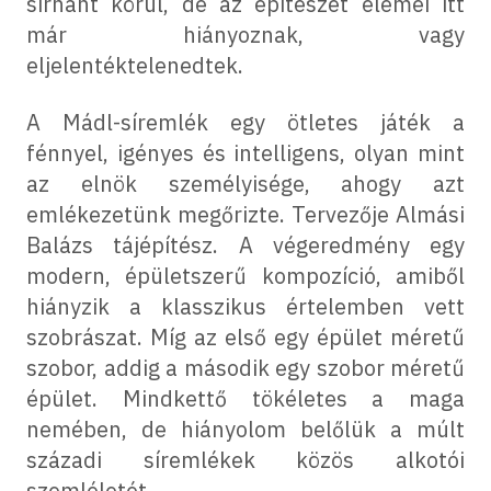
sírhant körül, de az építészet elemei itt
már hiányoznak, vagy
eljelentéktelenedtek.
A Mádl-síremlék egy ötletes játék a
fénnyel, igényes és intelligens, olyan mint
az elnök személyisége, ahogy azt
emlékezetünk megőrizte. Tervezője Almási
Balázs tájépítész. A végeredmény egy
modern, épületszerű kompozíció, amiből
hiányzik a klasszikus értelemben vett
szobrászat. Míg az első egy épület méretű
szobor, addig a második egy szobor méretű
épület. Mindkettő tökéletes a maga
nemében, de hiányolom belőlük a múlt
századi síremlékek közös alkotói
szemléletét.