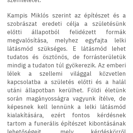
Kampis Miklós szerint az építészet és a
szobrászat eredeti célja a születésünk
előtti állapotból felidézett formák
megvalósítása, melyhez egyfajta lelki
látásmód szükséges. E látásmód lehet
tudatos és ösztönös, de forrásterületük
mindig a tudaton túl gyökerezik. Az emberi
lélek a szellemi világgal közvetlen
kapcsolatba a születés előtti és a halál
utáni állapotban kerülhet. Földi életünk
során magányosságra vagyunk ítélve, de
képesnek kell lennünk a lelki látásmód
kialakítására, ezért fontos kérdésnek
tartom a funerális építészet kibontásának
lehetőségeit, mely kérdéskörről