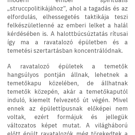
„struccpolitikájához”, ahol a tagadás és az
elfordulás, elhessegetés taktikája teszi
felkészületlenné az emberi lelket a halál
kérdésében is. A halottbúcsúztatás rítusai
így ma a ravatalozó épületben és a
temetési szertartásban koncentrálódnak.
A ravatalozó épületek a temetők
hangsúlyos pontján állnak, lehetnek a
temetőkapu közelében, de állhatnak
temetők közepén, akár a temetőkaputól
induló, kiemelt felvezető út végén. Mivel
ennek az épülettípusnak előképei nem
voltak, ezért formájuk és jellegük
változatos képet mutat. A világháború
előtt épült ravatalozók még törekedtek a