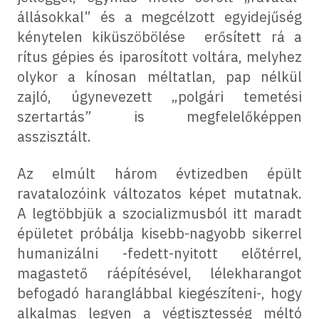
állásokkal” és a megcélzott egyidejűség
kénytelen kiküszöbölése erősített rá a
rítus gépies és iparosított voltára, melyhez
olykor a kínosan méltatlan, pap nélkül
zajló, úgynevezett „polgári temetési
szertartás” is megfelelőképpen
asszisztált.
Az elmúlt három évtizedben épült
ravatalozóink változatos képet mutatnak.
A legtöbbjük a szocializmusból itt maradt
épületet próbálja kisebb-nagyobb sikerrel
humanizálni -fedett-nyitott előtérrel,
magastető ráépítésével, lélekharangot
befogadó haranglábbal kiegészíteni-, hogy
alkalmas legyen a végtisztesség méltó