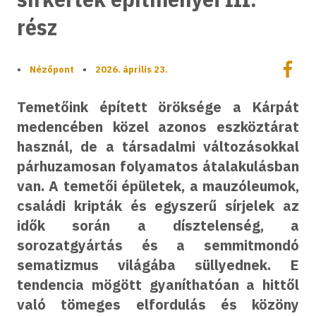
rész
Megoszt
•
Nézőpont
•
2026. április 23.
Megos
Temetőink épített öröksége a Kárpát
medencében közel azonos eszköztárat
használ, de a társadalmi változásokkal
párhuzamosan folyamatos átalakulásban
van. A temetői épületek, a mauzóleumok,
családi kripták és egyszerű sírjelek az
idők során a dísztelenség, a
sorozatgyártás és a semmitmondó
sematizmus világába süllyednek. E
tendencia mögött gyaníthatóan a hittől
való tömeges elfordulás és közöny