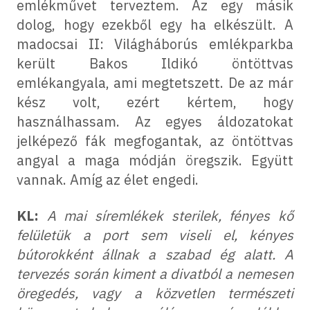
emlékművet terveztem. Az egy másik
dolog, hogy ezekből egy ha elkészült. A
madocsai II: Világháborús emlékparkba
került Bakos Ildikó öntöttvas
emlékangyala, ami megtetszett. De az már
kész volt, ezért kértem, hogy
használhassam. Az egyes áldozatokat
jelképező fák megfogantak, az öntöttvas
angyal a maga módján öregszik. Együtt
vannak. Amíg az élet engedi.
KL:
A mai síremlékek sterilek, fényes kő
felületük a port sem viseli el, kényes
bútorokként állnak a szabad ég alatt. A
tervezés során kiment a divatból a nemesen
öregedés, vagy a közvetlen természeti