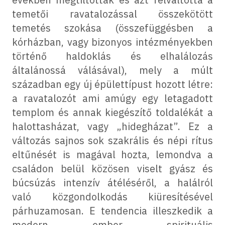
temetői ravatalozással összekötött
temetés szokása (összefüggésben a
kórházban, vagy bizonyos intézményekben
történő haldoklás és elhalálozás
általánossá válásával), mely a múlt
században egy új épülettípust hozott létre:
a ravatalozót ami amúgy egy letagadott
templom és annak kiegészítő toldalékát a
halottasházat, vagy „hidegházat”. Ez a
változás sajnos sok szakrális és népi rítus
eltűnését is magával hozta, lemondva a
családon belül közösen viselt gyász és
búcsúzás intenzív átéléséről, a halálról
való közgondolkodás kiüresítésével
párhuzamosan. E tendencia illeszkedik a
modern ember spirituális