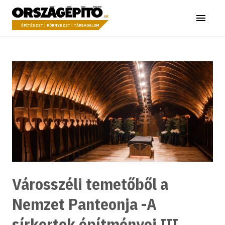
Ugrás a tartalomhoz
Országépítő
Menü
ÉPÍTÉSZET | KÖRNYEZET | TÁRSADALOM
Városszéli temetőből a
Nemzet Panteonja -A
sírkertek építményei III.