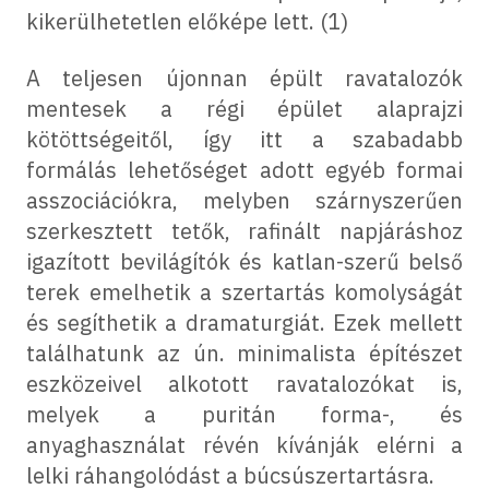
kikerülhetetlen előképe lett. (1)
A teljesen újonnan épült ravatalozók
mentesek a régi épület alaprajzi
kötöttségeitől, így itt a szabadabb
formálás lehetőséget adott egyéb formai
asszociációkra, melyben szárnyszerűen
szerkesztett tetők, rafinált napjáráshoz
igazított bevilágítók és katlan-szerű belső
terek emelhetik a szertartás komolyságát
és segíthetik a dramaturgiát. Ezek mellett
találhatunk az ún. minimalista építészet
eszközeivel alkotott ravatalozókat is,
melyek a puritán forma-, és
anyaghasználat révén kívánják elérni a
lelki ráhangolódást a búcsúszertartásra.