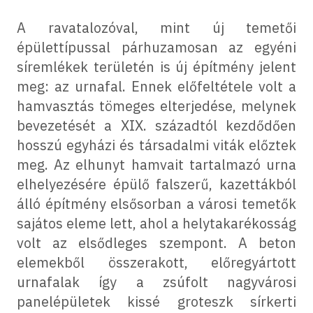
A ravatalozóval, mint új temetői
épülettípussal párhuzamosan az egyéni
síremlékek területén is új építmény jelent
meg: az urnafal. Ennek előfeltétele volt a
hamvasztás tömeges elterjedése, melynek
bevezetését a XIX. századtól kezdődően
hosszú egyházi és társadalmi viták előztek
meg. Az elhunyt hamvait tartalmazó urna
elhelyezésére épülő falszerű, kazettákból
álló építmény elsősorban a városi temetők
sajátos eleme lett, ahol a helytakarékosság
volt az elsődleges szempont. A beton
elemekből összerakott, előregyártott
urnafalak így a zsúfolt nagyvárosi
panelépületek kissé groteszk sírkerti