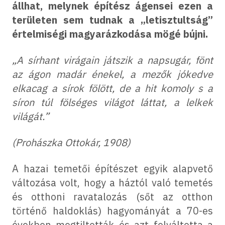
állhat, melynek építész ágensei ezen a
területen sem tudnak a „letisztultság”
értelmiségi magyarázkodása mögé bújni.
„A sírhant virágain játszik a napsugár, fönt
az ágon madár énekel, a mezők jókedve
elkacag a sírok fölött, de a hit komoly s a
síron túl fölséges világot láttat, a lelkek
világát.”
(Prohászka Ottokár, 1908)
A hazai temetői építészet egyik alapvető
változása volt, hogy a háztól való temetés
és otthoni ravatalozás (sőt az otthon
történő haldoklás) hagyományát a 70-es
években megtiltották és azt felváltotta a