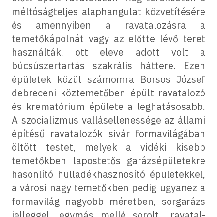
méltóságteljes alaphangulat közvetítésére
és amennyiben a ravatalozásra a
temetőkápolnát vagy az előtte lévő teret
használták, ott eleve adott volt a
búcsúszertartás szakrális háttere. Ezen
épületek közül számomra Borsos József
debreceni köztemetőben épült ravatalozó
és krematórium épülete a leghatásosabb.
A szocializmus vallásellenessége az állami
építésű ravatalozók sivár formavilágában
öltött testet, melyek a vidéki kisebb
temetőkben lapostetős garázsépületekre
hasonlító hulladékhasznosító épületekkel,
a városi nagy temetőkben pedig ugyanez a
formavilág nagyobb méretben, sorgarázs
jelleggel, egymás mellé sorolt „ravatal-