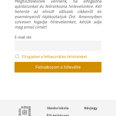
Megtisztelésnek vennénk, ha elfogadná
ajánlatunkat és feliratkozna hírlevelünkre. Két
hetente az elmúlt időszak cikkeiről és
eseményeiről tájékoztatjuk Önt. Amennyiben
szívesen fogadja hírleveleinket, kérjük adja
meg email címét!
E-mail cím
Elfogadom a felhasználási feltételeket
Kós Károly Egyesülés
Vándoriskola
Névjegy
Élő építészet