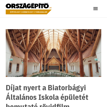
Ugrás a tartalomhoz
Országépítő
Menü
ÉPÍTÉSZET | KÖRNYEZET | TÁRSADALOM
Díjat nyert a Biatorbágyi
Általános Iskola épületét
bemutató rövidfilm