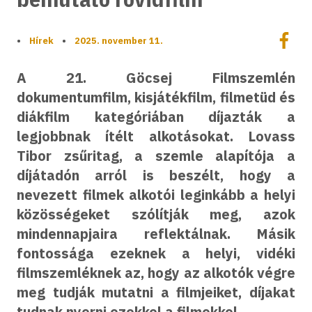
Megoszt
•
Hírek
•
2025. november 11.
Megos
A 21. Göcsej Filmszemlén
dokumentumfilm, kisjátékfilm, filmetüd és
diákfilm kategóriában díjazták a
legjobbnak ítélt alkotásokat. Lovass
Tibor zsűritag, a szemle alapítója a
díjátadón arról is beszélt, hogy a
nevezett filmek alkotói leginkább a helyi
közösségeket szólítják meg, azok
mindennapjaira reflektálnak. Másik
fontossága ezeknek a helyi, vidéki
filmszemléknek az, hogy az alkotók végre
meg tudják mutatni a filmjeiket, díjakat
tudnak nyerni ezekkel a filmekkel.