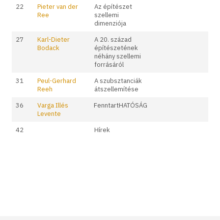
22
Pieter van der
Az építészet
Ree
szellemi
dimenziója
27
Karl-Dieter
A 20. század
Bodack
építészetének
néhány szellemi
forrásáról
31
Peul-Gerhard
A szubsztanciák
Reeh
átszellemítése
36
Varga Illés
FenntartHATÓSÁG
Levente
42
Hírek