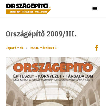
Ugrás a tartalomhoz
Országépítő
Menü
ÉPÍTÉSZET | KÖRNYEZET | TÁRSADALOM
Országépítő 2009/III.
Megoszt
Lapszámok
•
2018. március 16.
Megos