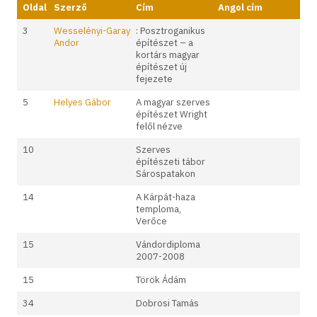
Oldal
Szerző
Cím
Angol cím
3
Wesselényi-Garay
: Posztroganikus
Andor
építészet – a
kortárs magyar
építészet új
fejezete
5
Helyes Gábor
A magyar szerves
építészet Wright
felől nézve
10
Szerves
építészeti tábor
Sárospatakon
14
A Kárpát-haza
temploma,
Verőce
15
Vándordiploma
2007-2008
15
Török Ádám
34
Dobrosi Tamás