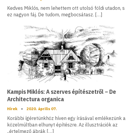
Kedves Miklós, nem lehettem ott utolsó földi utadon, s
ez nagyon fáj. De tudom, megbocsátasz. […]
Kampis Miklós: A szerves építészetről – De
Architectura organica
Hírek
•
2020. április 07.
Korábbi ígéretünkhöz híven egy írásával emlékezünk a
közelmúltban elhunyt építészre. Az illusztrációk az
„értelmező ábrák […]