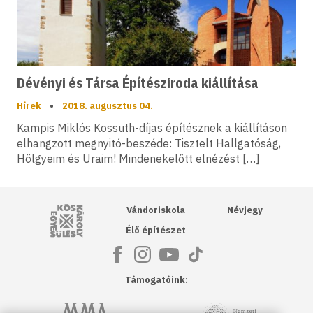
Dévényi és Társa Építésziroda kiállítása
Hírek
•
2018. augusztus 04.
Kampis Miklós Kossuth-díjas építésznek a kiállításon
elhangzott megnyitó-beszéde: Tisztelt Hallgatóság,
Hölgyeim és Uraim! Mindenekelőtt elnézést […]
Kós Károly Egyesülés
Vándoriskola
Névjegy
Élő építészet
Támogatóink:
NKA
Magyar Művészeti Akadémia