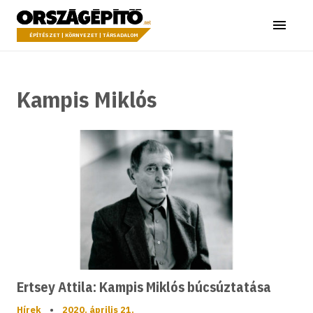
Ugrás a tartalomhoz
Országépítő
Menü
ÉPÍTÉSZET | KÖRNYEZET | TÁRSADALOM
Kampis Miklós
Ertsey Attila: Kampis Miklós búcsúztatása
Hírek
•
2020. április 21.