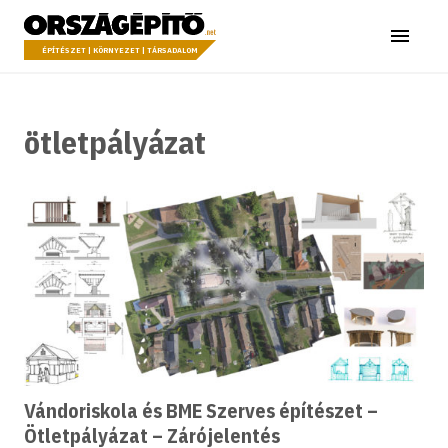
Ugrás a tartalomhoz
Országépítő
Menü
ÉPÍTÉSZET | KÖRNYEZET | TÁRSADALOM
ötletpályázat
Vándoriskola és BME Szerves építészet –
Ötletpályázat – Zárójelentés