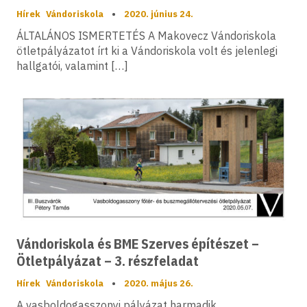
Hírek
Vándoriskola
•
2020. június 24.
ÁLTALÁNOS ISMERTETÉS A Makovecz Vándoriskola
ötletpályázatot írt ki a Vándoriskola volt és jelenlegi
hallgatói, valamint […]
Vándoriskola és BME Szerves építészet –
Ötletpályázat – 3. részfeladat
Hírek
Vándoriskola
•
2020. május 26.
A vasboldogasszonyi pályázat harmadik