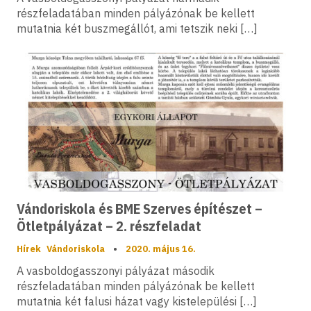
részfeladatában minden pályázónak be kellett
mutatnia két buszmegállót, ami tetszik neki […]
Vándoriskola és BME Szerves építészet –
Ötletpályázat – 2. részfeladat
Hírek
Vándoriskola
•
2020. május 16.
A vasboldogasszonyi pályázat második
részfeladatában minden pályázónak be kellett
mutatnia két falusi házat vagy kistelepülési […]