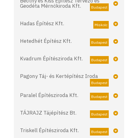
Beöthy és Kiss Építész Tervező és
Geodéta Mérnökiroda Kft.
Budapest
Hadas Építész Kft.
Miskolc
Hetedhét Építész Kft.
Budapest
Kvadrum Építésziroda Kft.
Budapest
Pagony Táj- és Kertépítész Iroda
Budapest
Paralel Építésziroda Kft.
Budapest
TÁJRAJZ Tájépítész Bt.
Budapest
Triskell Építésziroda Kft.
Budapest