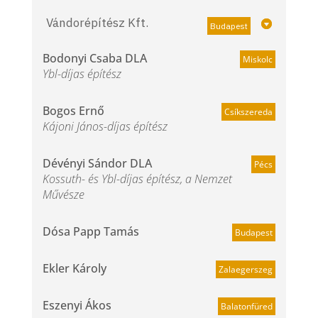
Vándorépítész Kft.
Budapest
Bodonyi Csaba DLA
Miskolc
Ybl-díjas építész
Bogos Ernő
Csíkszereda
Kájoni János-díjas építész
Dévényi Sándor DLA
Pécs
Kossuth- és Ybl-díjas építész, a Nemzet
Művésze
Dósa Papp Tamás
Budapest
Ekler Károly
Zalaegerszeg
Eszenyi Ákos
Balatonfüred