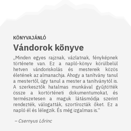
KÖNYVAJÁNLÓ
Vándorok könyve
„Minden egyes rajznak, vázlatnak, fényképnek
története van. Ez a napló-könyv körülbelül
hetven vándoriskolás és mestereik közös
életének az almanachja. Ahogy a tanítvány tanul
a mestertől, úgy tanul a mester a tanítványtól is.
A szerkesztők hatalmas munkával gyűjtötték
össze a kortörténeti dokumentumokat, és
természetesen a maguk látásmódja szerint
rendezték, válogatták, szortírozták őket. Ez a
napló él és lélegzik. És még izgalmas is.”
– Csernyus Lőrinc