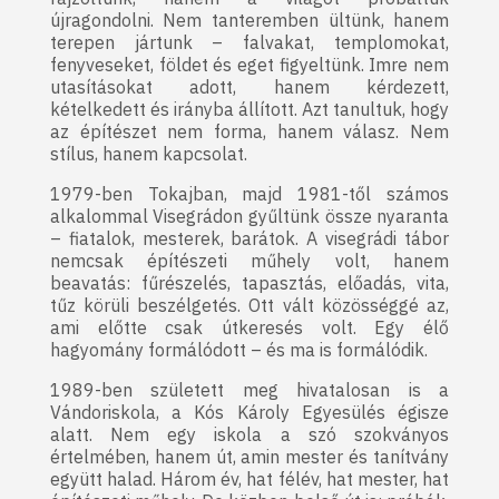
újragondolni. Nem tanteremben ültünk, hanem
terepen jártunk – falvakat, templomokat,
fenyveseket, földet és eget figyeltünk. Imre nem
utasításokat adott, hanem kérdezett,
kételkedett és irányba állított. Azt tanultuk, hogy
az építészet nem forma, hanem válasz. Nem
stílus, hanem kapcsolat.
1979-ben Tokajban, majd 1981-től számos
alkalommal Visegrádon gyűltünk össze nyaranta
– fiatalok, mesterek, barátok. A visegrádi tábor
nemcsak építészeti műhely volt, hanem
beavatás: fűrészelés, tapasztás, előadás, vita,
tűz körüli beszélgetés. Ott vált közösséggé az,
ami előtte csak útkeresés volt. Egy élő
hagyomány formálódott – és ma is formálódik.
1989-ben született meg hivatalosan is a
Vándoriskola, a Kós Károly Egyesülés égisze
alatt. Nem egy iskola a szó szokványos
értelmében, hanem út, amin mester és tanítvány
együtt halad. Három év, hat félév, hat mester, hat