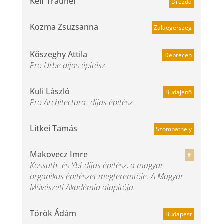
Kelf Trauner
Drezda
Kozma Zsuzsanna
Zalaegerszeg
Kőszeghy Attila
Debrecen
Pro Urbe díjas építész
Kuli László
Budajenő
Pro Architectura- díjas építész
Litkei Tamás
Szombathely
Makovecz Imre
✟
Kossuth- és Ybl-díjas építész, a magyar
organikus építészet megteremtője. A Magyar
Művészeti Akadémia alapítója.
Török Ádám
Budapest