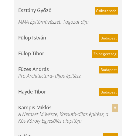
Esztány Győző
Csíkszereda
MMA Építőművészeti Tagozat díja
Fülöp István
Budapest
Fülöp Tibor
Zalaegerszeg
Füzes András
Budapest
Pro Architectura- díjas építész
Hayde Tibor
Budapest
Kampis Miklós
✟
A Nemzet Művésze, Kossuth-díjas építész, a
Kós Károly Egyesülés alapítója.