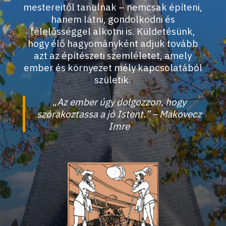
mestereitől tanulnak – nemcsak építeni,
hanem látni, gondolkodni és
felelősséggel alkotni is. Küldetésünk,
hogy élő hagyományként adjuk tovább
azt az építészeti szemléletet, amely
ember és környezet mély kapcsolatából
születik.
„
Az ember úgy dolgozzon, hogy
szórakoztassa a jó Istent.” – Makovecz
Imre