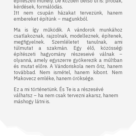
építészeti műhely. De közben belső út is: próbák,
kérdések, formálódás.
Itt nem csupán házakat tervezünk, hanem
embereket építünk – magunkból.
Ma is így működik. A vándorok munkához
csatlakoznak, rajzolnak, modelleznek, építenek,
megfigyelnek. Szemléletet tanulnak, ami
túlmutat a szakmán. Egy élő, közösségi
építészeti hagyomány részeseivé válnak –
olyanná, amely egyszerre gyökerezik a múltban
és mutat előre. A Vándoriskola nem őriz, hanem
továbbad. Nem ismétel, hanem kibont. Nem
Makovecz emléke, hanem öröksége.
Ez a mi történetünk. És Te is a részesévé
válhatsz – ha nem csak tervezni akarsz, hanem
máshogy látni is.