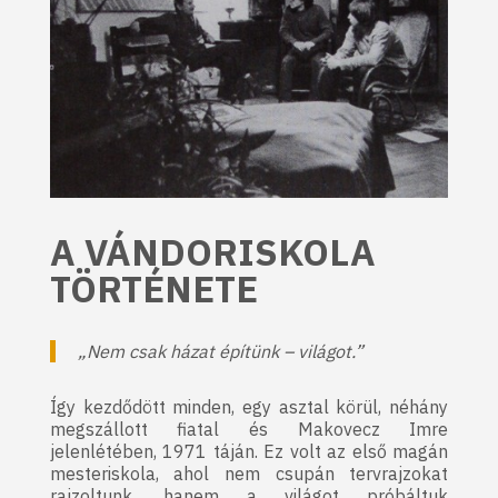
A VÁNDORISKOLA
TÖRTÉNETE
„Nem csak házat építünk – világot.”
Így kezdődött minden, egy asztal körül, néhány
megszállott fiatal és Makovecz Imre
jelenlétében, 1971 táján. Ez volt az első magán
mesteriskola, ahol nem csupán tervrajzokat
rajzoltunk, hanem a világot próbáltuk