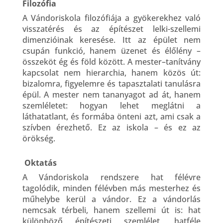
Filozófia
A Vándoriskola filozófiája a gyökerekhez való
visszatérés és az építészet lelki-szellemi
dimenzióinak keresése. Itt az épület nem
csupán funkció, hanem üzenet és élőlény –
összeköt ég és föld között. A mester–tanítvány
kapcsolat nem hierarchia, hanem közös út:
bizalomra, figyelemre és tapasztalati tanulásra
épül. A mester nem tananyagot ad át, hanem
szemléletet: hogyan lehet meglátni a
láthatatlant, és formába önteni azt, ami csak a
szívben érezhető. Ez az iskola – és ez az
örökség.
Oktatás
A Vándoriskola rendszere hat félévre
tagolódik, minden félévben más mesterhez és
műhelybe kerül a vándor. Ez a vándorlás
nemcsak térbeli, hanem szellemi út is: hat
különböző építészeti szemlélet, hatféle