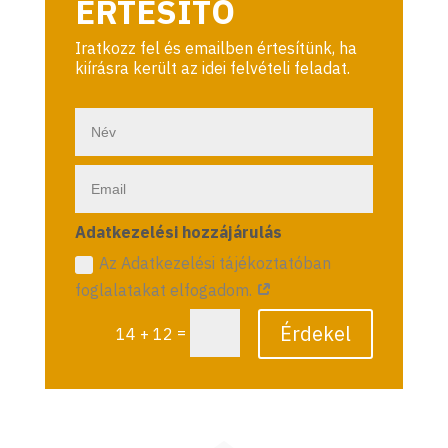
ÉRTESÍTŐ
Iratkozz fel és emailben értesítünk, ha
kiírásra került az idei felvételi feladat.
Adatkezelési hozzájárulás
Az Adatkezelési tájékoztatóban
foglalatakat elfogadom.
Érdekel
=
14 + 12