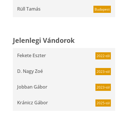
Rüll Tamás
Budapest
Jelenlegi Vándorok
Fekete Eszter
2022-től
D. Nagy Zoé
2023-tól
Jobban Gábor
2023-tól
Kránicz Gábor
2025-tól