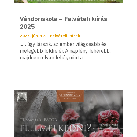
Vándoriskola – Felvételi kiírás
2025
2025. jún. 17.
|
Felvételi
,
Hírek
„… úgy látszik, az ember világosabb és
melegebb földre ér. A napfény fehérebb,
majdnem olyan fehér, mint a...