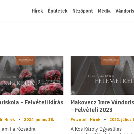
Hírek
Épületek
Nézőpont
Média
Vándori
riskola – Felvételi kiírás
Makovecz Imre Vándoris
– Felvételi 2023
li
Hírek
•
2024. június 18.
Felvételi
Hírek
•
2023. július 
, amit a rózsádra
A Kós Károly Egyesülés