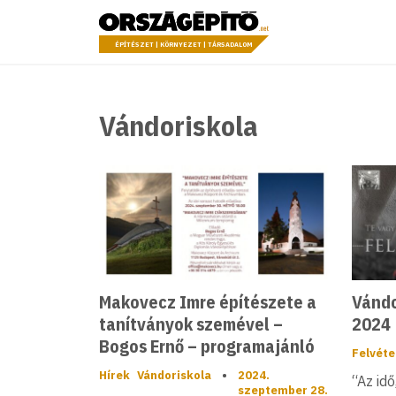
Ugrás a tartalomhoz
Országépítő
ÉPÍTÉSZET | KÖRNYEZET | TÁRSADALOM
Vándoriskola
Makovecz Imre építészete a
Vándo
tanítványok szemével –
2024
Bogos Ernő – programajánló
Felvéte
Hírek
Vándoriskola
•
2024.
“Az idő
szeptember 28.