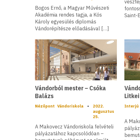
veszteg
Bogos Ernő, a Magyar Művészeti
fontos
Akadémia rendes tagja, a Kós
Saint-
Károly egyesülés diplomás
Vándorépítésze előadásával […]
Vándorból mester – Csóka
Vándo
Balázs
Litke
Nézőpont
Vándoriskola
•
2022.
Interjú
augusztus
25.
A Mako
A Makovecz Vándoriskola felvételi
pályáz
pályázatához kapcsolódóan –
bemuta