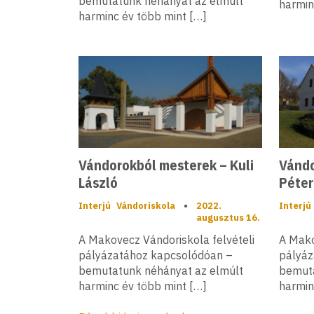
bemutatunk néhányat az elmúlt
harmin
harminc év több mint […]
Vándorokból mesterek – Kuli
Vándo
László
Péter
Interjú
Vándoriskola
•
2022.
Interjú
augusztus 16.
A Makovecz Vándoriskola felvételi
A Mako
pályázatához kapcsolódóan –
pályáz
bemutatunk néhányat az elmúlt
bemuta
harminc év több mint […]
harmin