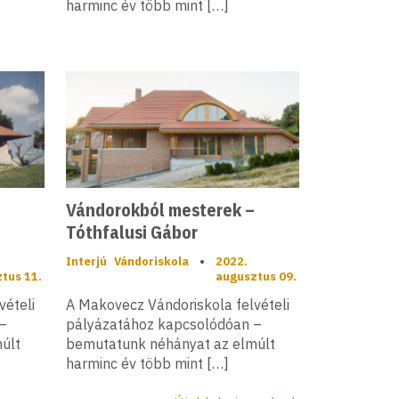
harminc év több mint […]
Vándorokból mesterek –
Tóthfalusi Gábor
Interjú
Vándoriskola
•
2022.
tus 11.
augusztus 09.
vételi
A Makovecz Vándoriskola felvételi
–
pályázatához kapcsolódóan –
últ
bemutatunk néhányat az elmúlt
harminc év több mint […]