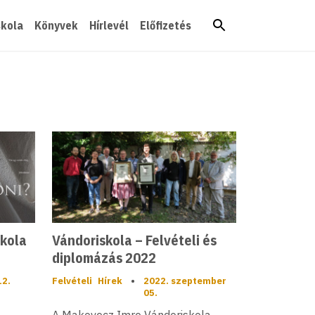
skola
Könyvek
Hírlevél
Előfizetés
kola
Vándoriskola – Felvételi és
diplomázás 2022
12.
Felvételi
Hírek
•
2022. szeptember
05.