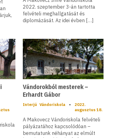
A Makovecz Imre Vándoriskola
et
2022. szeptember 3-án tartotta
yan
felvételi meghallgatását és
árjuk,
diplomázását. Az idei évben […]
i
Vándorokból mesterek –
Erhardt Gábor
Interjú
Vándoriskola
•
2022.
sztus
augusztus 18.
A Makovecz Vándoriskola felvételi
riskola
pályázatához kapcsolódóan –
bemutatunk néhányat az elmúlt