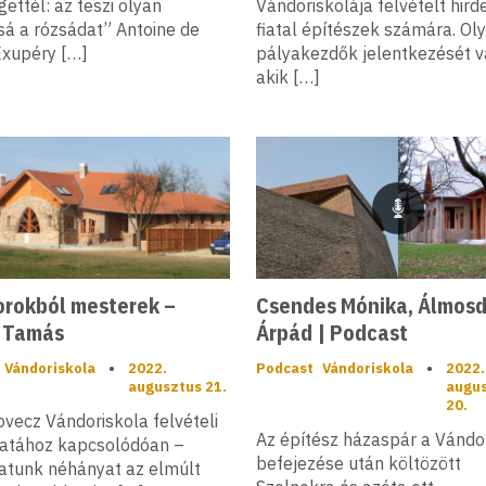
ettél: az teszi olyan
Vándoriskolája felvételt hird
sá a rózsádat” Antoine de
fiatal építészek számára. Ol
Exupéry […]
pályakezdők jelentkezését v
akik […]
Podcast
rokból mesterek –
Csendes Mónika, Álmosd
i Tamás
Árpád | Podcast
Vándoriskola
•
2022.
Podcast
Vándoriskola
•
2022.
augusztus 21.
augu
20.
vecz Vándoriskola felvételi
Az építész házaspár a Vándo
atához kapcsolódóan –
befejezése után költözött
tunk néhányat az elmúlt