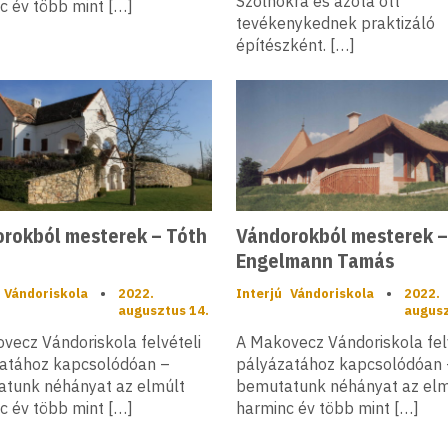
Szolnokra és azóta ott
c év több mint […]
tevékenykednek praktizáló
építészként. […]
rokból mesterek – Tóth
Vándorokból mesterek –
Engelmann Tamás
Vándoriskola
•
2022.
Interjú
Vándoriskola
•
2022.
augusztus 14.
augusz
vecz Vándoriskola felvételi
A Makovecz Vándoriskola fel
atához kapcsolódóan –
pályázatához kapcsolódóan 
tunk néhányat az elmúlt
bemutatunk néhányat az elm
c év több mint […]
harminc év több mint […]