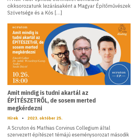
cikksorozatunk lezárásaként a Magyar Építőművészek
Szövetsége és a Kós […]
Amit mindig is tudni akartál az
ÉPÍTÉSZETRŐL, de sosem merted
megkérdezni
Hírek
•
2023. október 25.
A Scruton és Mathias Corvinus Collegium által
szervezett építészet témájú eseménysorozat második