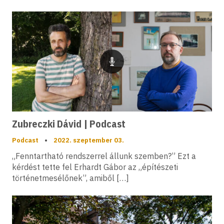
Podcast
Zubreczki Dávid | Podcast
Podcast
•
2022. szeptember 03.
„Fenntartható rendszerrel állunk szemben?” Ezt a
kérdést tette fel Erhardt Gábor az „építészeti
történetmesélőnek”, amiből […]