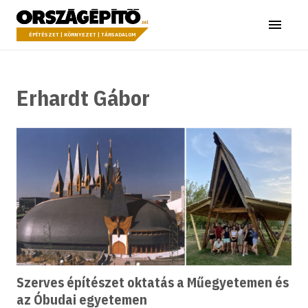
Ugrás a tartalomhoz
Országépítő
Menü
ÉPÍTÉSZET | KÖRNYEZET | TÁRSADALOM
Erhardt Gábor
Szerves építészet oktatás a Műegyetemen és
az Óbudai egyetemen