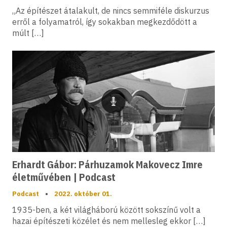
„Az építészet átalakult, de nincs semmiféle diskurzus
erről a folyamatról, így sokakban megkezdődött a
múlt […]
Podcast
Erhardt Gábor: Párhuzamok Makovecz Imre
életművében | Podcast
Podcast
•
2022. október 01.
1935-ben, a két világháború között sokszínű volt a
hazai építészeti közélet és nem mellesleg ekkor […]