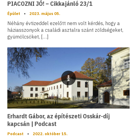
PIACOZNI JÓ! – Cikkajánló 23/1
Épület
•
2023. május 05.
Néhány évtizeddel ezelőtt nem volt kérdés, hogy a
háziasszonyok a családi asztalra szánt zöldségeket,
gyümölcsöket, […]
Podcast
Erhardt Gábor, az építészeti Osskár-díj
kapcsán | Podcast
Podcast
•
2022. október 15.