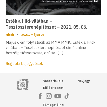
Esték a Hild-villában –
Tesztoszteronépítészet – 2021. 05. 06.
Hírek
•
2021. május 03.
Május 6-án folytatódik az MMA MMKI Esték a Hild-
villában – Tesztoszteronépítészet című online
beszélgetéssorozata, ezúttal […]
Bejegyzés navigáció
Régebbi bejegyzések
Kós Károly Egyesülés
Vándoriskola
Névjegy
Élő építészet
Támogatóink: