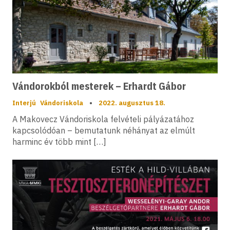
Vándorokból mesterek – Erhardt Gábor
Interjú
Vándoriskola
•
2022. augusztus 18.
A Makovecz Vándoriskola felvételi pályázatához
kapcsolódóan – bemutatunk néhányat az elmúlt
harminc év több mint […]